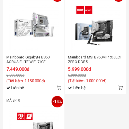
Mainboard Gigabyte B860
Mainboard MSI B760M PROJECT
AORUS ELITE WIFI 7 ICE
ZERO DDR5
7.449.000đ
5.999.000đ
8.599.000đ
6.999.000đ
(Tiết kiệm: 1.150.000đ)
(Tiết kiệm: 1.000.000đ)
Liên hệ
Liên hệ
MÃ SP: 0
-14%