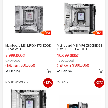
Mainboard MSI MPG X870I EDGE
Mainboard MSI MPG Z890I EDGE
TI EVO WIFI
TI WIFI – Socket 1851
8.999.000đ
10.699.000đ
9.499.000đ
13.999.000đ
(Tiết kiệm: 500.000đ)
(Tiết kiệm: 3.300.000đ)
Liên hệ
Liên hệ
MÃ SP: SP008617
MÃ SP: 0
-12%
-27%