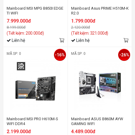
Mainboard MSI MPG B850I EDGE
Mainboard Asus PRIME H510M-K
TI WIFI
R2.0
7.999.000đ
1.799.000đ
8.199.000đ
2.120.000đ
(Tiết kiệm: 200.000đ)
(Tiết kiệm: 321.000đ)
Liên hệ
Liên hệ
MÃ SP: 0
MÃ SP: 0
-16%
-26%
Mainboard MSI PRO H610M-S
Mainboard ASUS B860M AYW
WIFI DDR4
GAMING WIFI
2.199.000đ
4.489.000đ