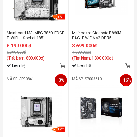
Mainboard MSI MPG B860I EDGE
Mainboard Gigabyte B860M
TI WIFI – Socket 1851
EAGLE WIFI6 V2 DDR5
6.199.000đ
3.699.000đ
6.999.000đ
4.999.000đ
(Tiết kiệm: 800.000đ)
(Tiết kiệm: 1.300.000đ)
Liên hệ
Liên hệ
MÃ SP: SP008611
MÃ SP: SP008610
-3%
-16%