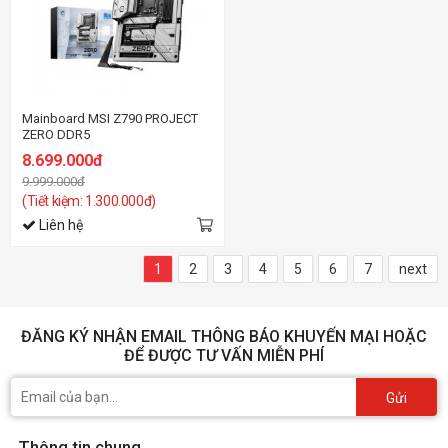
Mainboard MSI Z790 PROJECT
ZERO DDR5
8.699.000đ
9.999.000đ
(Tiết kiệm: 1.300.000đ)
Liên hệ
1
2
3
4
5
6
7
next
ĐĂNG KÝ NHẬN EMAIL THÔNG BÁO KHUYẾN MẠI HOẶC
ĐỂ ĐƯỢC TƯ VẤN MIỄN PHÍ
Gửi
Thông tin chung