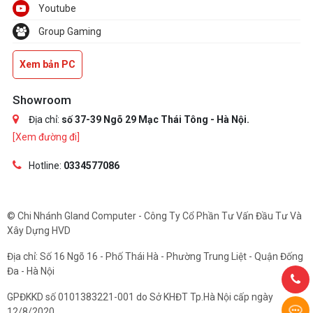
Youtube
Group Gaming
Xem bản PC
Showroom
Địa chỉ:
số 37-39 Ngõ 29 Mạc Thái Tông - Hà Nội.
[Xem đường đi]
Hotline:
0334577086
© Chi Nhánh Gland Computer - Công Ty Cổ Phần Tư Vấn Đầu Tư Và
Xây Dựng HVD
Địa chỉ: Số 16 Ngõ 16 - Phố Thái Hà - Phường Trung Liệt - Quận Đống
Đa - Hà Nội
GPĐKKD số 0101383221-001 do Sở KHĐT Tp.Hà Nội cấp ngày
12/8/2020