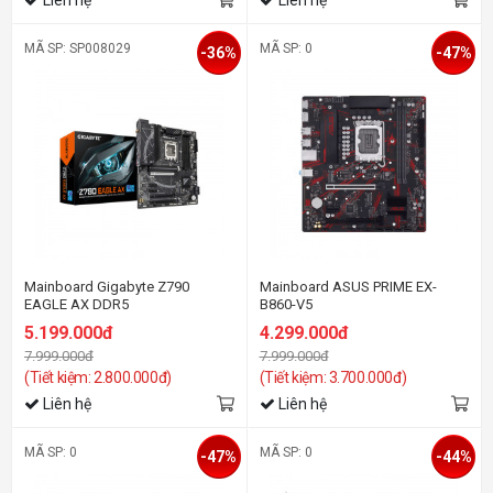
MÃ SP: SP008029
MÃ SP: 0
-36%
-47%
Mainboard Gigabyte Z790
Mainboard ASUS PRIME EX-
EAGLE AX DDR5
B860-V5
5.199.000đ
4.299.000đ
7.999.000đ
7.999.000đ
(Tiết kiệm: 2.800.000đ)
(Tiết kiệm: 3.700.000đ)
Liên hệ
Liên hệ
MÃ SP: 0
MÃ SP: 0
-47%
-44%