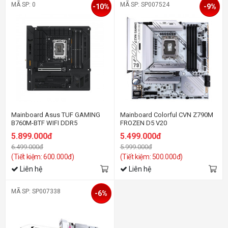
MÃ SP: 0
MÃ SP: SP007524
-10%
-9%
Mainboard Asus TUF GAMING
Mainboard Colorful CVN Z790M
B760M-BTF WIFI DDR5
FROZEN D5 V20
5.899.000đ
5.499.000đ
6.499.000đ
5.999.000đ
(Tiết kiệm: 600.000đ)
(Tiết kiệm: 500.000đ)
Liên hệ
Liên hệ
MÃ SP: SP007338
-6%