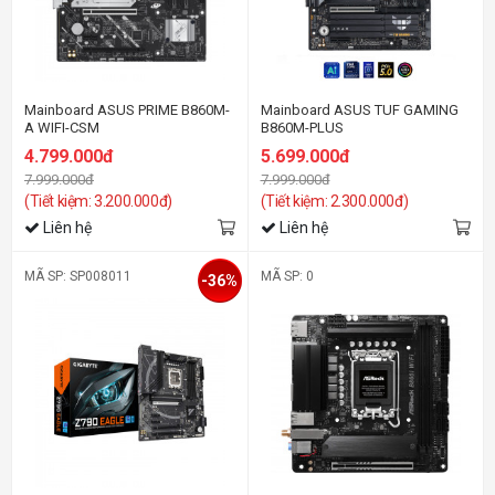
Mainboard ASUS PRIME B860M-
Mainboard ASUS TUF GAMING
A WIFI-CSM
B860M-PLUS
4.799.000đ
5.699.000đ
7.999.000đ
7.999.000đ
(Tiết kiệm: 3.200.000đ)
(Tiết kiệm: 2.300.000đ)
Liên hệ
Liên hệ
MÃ SP: SP008011
MÃ SP: 0
-36%