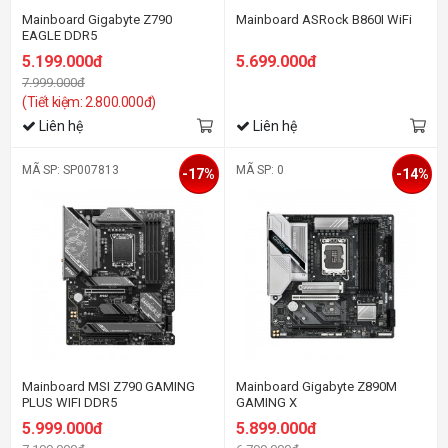
Mainboard Gigabyte Z790
Mainboard ASRock B860I WiFi
EAGLE DDR5
5.199.000đ
5.699.000đ
7.999.000đ
(Tiết kiệm: 2.800.000đ)
Liên hệ
Liên hệ
MÃ SP: SP007813
MÃ SP: 0
-17%
-14%
Mainboard MSI Z790 GAMING
Mainboard Gigabyte Z890M
PLUS WIFI DDR5
GAMING X
5.999.000đ
5.899.000đ