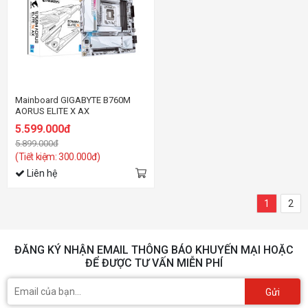
Mainboard GIGABYTE B760M
AORUS ELITE X AX
5.599.000đ
5.899.000đ
(Tiết kiệm: 300.000đ)
Liên hệ
1
2
ĐĂNG KÝ NHẬN EMAIL THÔNG BÁO KHUYẾN MẠI HOẶC
ĐỂ ĐƯỢC TƯ VẤN MIỄN PHÍ
Gửi