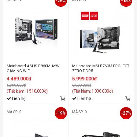
-26%
-15%
Mainboard ASUS B860M AYW
Mainboard MSI B760M PROJECT
GAMING WIFI
ZERO DDR5
4.489.000đ
5.999.000đ
5.999.000đ
6.999.000đ
(Tiết kiệm: 1.510.000đ)
(Tiết kiệm: 1.000.000đ)
Liên hệ
Liên hệ
MÃ SP: 0
MÃ SP: 0
-19%
-27%