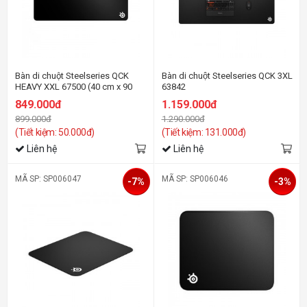
Bàn di chuột Steelseries QCK
Bàn di chuột Steelseries QCK 3XL
HEAVY XXL 67500 (40 cm x 90
63842
cm x 4 mm)
849.000đ
1.159.000đ
899.000đ
1.290.000đ
(Tiết kiệm: 50.000đ)
(Tiết kiệm: 131.000đ)
Liên hệ
Liên hệ
MÃ SP: SP006047
MÃ SP: SP006046
-7%
-3%