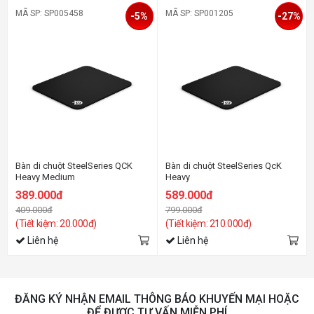
MÃ SP: SP005458
MÃ SP: SP001205
-5%
-27%
Bàn di chuột SteelSeries QCK
Bàn di chuột SteelSeries QcK
Heavy Medium
Heavy
389.000đ
589.000đ
409.000đ
799.000đ
(Tiết kiệm: 20.000đ)
(Tiết kiệm: 210.000đ)
Liên hệ
Liên hệ
ĐĂNG KÝ NHẬN EMAIL THÔNG BÁO KHUYẾN MẠI HOẶC
ĐỂ ĐƯỢC TƯ VẤN MIỄN PHÍ