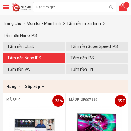
...
Trang chủ
Monitor - Màn hình
Tấm nền màn hình
Tấm nền Nano IPS
Tấm nền OLED
Tấm nền SuperSpeed IPS
Tấm nền Nano IPS
Tấm nền IPS
Tấm nền VA
Tấm nền TN
Hãng
Sắp xếp
MÃ SP: 0
MÃ SP: SP007990
-23%
-39%