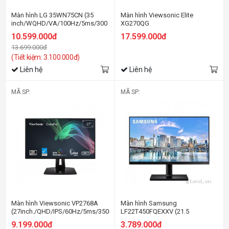
Màn hình LG 35WN75CN (35
Màn hình Viewsonic Elite
inch/WQHD/VA/100Hz/5ms/300
XG270QG
nits/HDMI+DP+USB+USBC+Audio/Loa)
(27inch/QHD/NanoIPS/165Hz/1ms/3
10.599.000đ
17.599.000đ
Sync/Loa)
13.699.000đ
(Tiết kiệm: 3.100.000đ)
Liên hệ
Liên hệ
MÃ SP:
MÃ SP:
Màn hình Viewsonic VP2768A
Màn hình Samsung
(27inch./QHD/IPS/60Hz/5ms/350nits/HDMI+DP+USBC+USB+Audio+LAN)
LF22T450FQEXXV (21.5
inch/FHD/IPS/75Hz/5ms/250nits/H
9.199.000đ
3.789.000đ