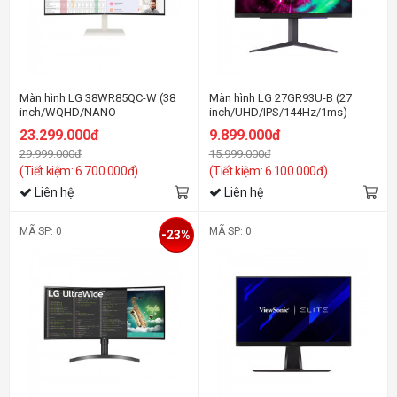
Màn hình LG 38WR85QC-W (38
Màn hình LG 27GR93U-B (27
inch/WQHD/NANO
inch/UHD/IPS/144Hz/1ms)
IPS/144Hz/1ms/Loa/USB-C
23.299.000đ
9.899.000đ
90W/Cong)
29.999.000đ
15.999.000đ
(Tiết kiệm: 6.700.000đ)
(Tiết kiệm: 6.100.000đ)
Liên hệ
Liên hệ
MÃ SP: 0
MÃ SP: 0
-23%