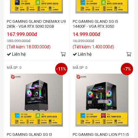
PC GAMING GLAND CINEMAX U9
PC GAMING GLAND SG I5
285k - VGA RTX 5090 32GB
14400F - VGA RTX 3050
167.999.000đ
14.999.000đ
185.999.000đ
16.399.000đ
(Tiết kiệm: 18.000.000đ)
(Tiết kiệm: 1.400.000đ)
Liên hệ
Liên hệ
MÃ SP: 0
MÃ SP: 0
-11%
-7%
PC GAMING GLAND SG I3
PC GAMING GLAND LION P11 I5