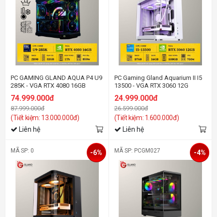
PC GAMING GLAND AQUA P4 U9
PC Gaming Gland Aquarium II I5
285K - VGA RTX 4080 16GB
13500 - VGA RTX 3060 12G
74.999.000đ
24.999.000đ
87.999.000đ
26.599.000đ
(Tiết kiệm: 13.000.000đ)
(Tiết kiệm: 1.600.000đ)
Liên hệ
Liên hệ
MÃ SP: 0
MÃ SP: PCGM027
-6%
-4%