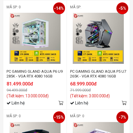
MÃ SP: 0
MÃ SP:
-14%
-5%
PC GAMING GLAND AQUA P6 U9
PC GAMING GLAND AQUA P5 U7
285K - VGA RTX 4080 16GB
265K - VGA RTX 4080 16GB
81.499.000đ
68.999.000đ
94.499.000đ
71.999.000đ
(Tiết kiệm: 13.000.000đ)
(Tiết kiệm: 3.000.000đ)
Liên hệ
Liên hệ
MÃ SP: 0
MÃ SP: 0
-15%
-7%