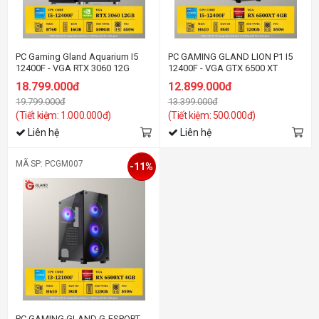
PC Gaming Gland Aquarium I5
PC GAMING GLAND LION P1 I5
12400F - VGA RTX 3060 12G
12400F - VGA GTX 6500 XT
18.799.000đ
12.899.000đ
19.799.000đ
13.399.000đ
(Tiết kiệm: 1.000.000đ)
(Tiết kiệm: 500.000đ)
Liên hệ
Liên hệ
MÃ SP: PCGM007
-11%
PC GAMING GLAND G-ESPORT