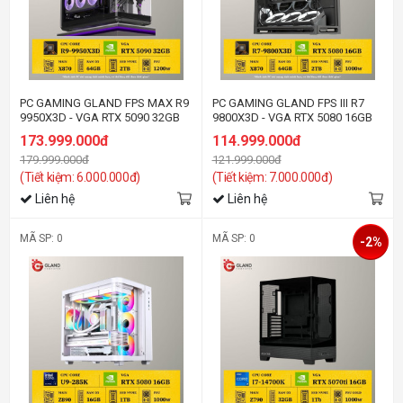
PC GAMING GLAND FPS MAX R9
PC GAMING GLAND FPS III R7
9950X3D - VGA RTX 5090 32GB
9800X3D - VGA RTX 5080 16GB
173.999.000đ
114.999.000đ
179.999.000đ
121.999.000đ
(Tiết kiệm: 6.000.000đ)
(Tiết kiệm: 7.000.000đ)
Liên hệ
Liên hệ
MÃ SP: 0
MÃ SP: 0
-2%