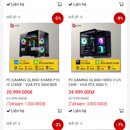
Liên hệ
Liên hệ
MÃ SP: 0
MÃ SP: 0
-5%
-8%
PC GAMING GLAND SHARK P10
PC GAMING GLAND HERO V U5
i5 12400F - VGA RTX 5060 8GB
245K - VGA RTX 5060 Ti
20.999.000đ
34.999.000đ
21.999.000đ
37.999.000đ
(Tiết kiệm: 1.000.000đ)
(Tiết kiệm: 3.000.000đ)
Liên hệ
Liên hệ
MÃ SP: 0
MÃ SP: 0
-2%
-7%