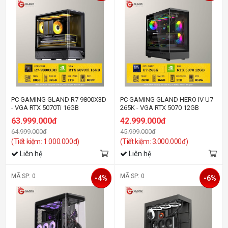
PC GAMING GLAND R7 9800X3D
PC GAMING GLAND HERO IV U7
- VGA RTX 5070Ti 16GB
265K - VGA RTX 5070 12GB
63.999.000đ
42.999.000đ
64.999.000đ
45.999.000đ
(Tiết kiệm: 1.000.000đ)
(Tiết kiệm: 3.000.000đ)
Liên hệ
Liên hệ
MÃ SP: 0
MÃ SP: 0
-4%
-6%