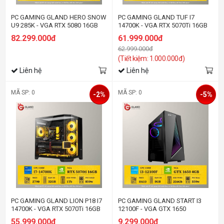
PC GAMING GLAND HERO SNOW
PC GAMING GLAND TUF I7
U9 285K - VGA RTX 5080 16GB
14700K - VGA RTX 5070Ti 16GB
82.299.000đ
61.999.000đ
62.999.000đ
(Tiết kiệm: 1.000.000đ)
Liên hệ
Liên hệ
MÃ SP: 0
MÃ SP: 0
-2%
-5%
PC GAMING GLAND LION P18 I7
PC GAMING GLAND START I3
14700K - VGA RTX 5070Ti 16GB
12100F - VGA GTX 1650
55.999.000đ
9.299.000đ