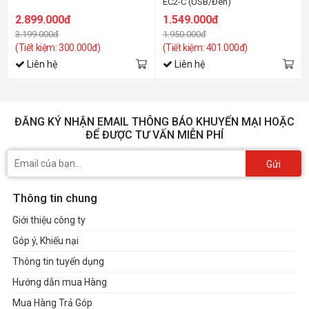
EC2-C (USB/Đen)
2.899.000đ
1.549.000đ
3.199.000đ
1.950.000đ
(Tiết kiệm: 300.000đ)
(Tiết kiệm: 401.000đ)
Liên hệ
Liên hệ
ĐĂNG KÝ NHẬN EMAIL THÔNG BÁO KHUYẾN MẠI HOẶC
ĐỂ ĐƯỢC TƯ VẤN MIỄN PHÍ
Gửi
Thông tin chung
Giới thiệu công ty
Góp ý, Khiếu nại
Thông tin tuyển dụng
Hướng dẫn mua Hàng
Mua Hàng Trả Góp