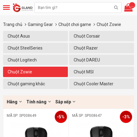
...
Trang chủ
Gaming Gear
Chuột chơi game
Chuột Zowie
Chuột Asus
Chuột Corsair
Chuột SteelSeries
Chuột Razer
Chuột Logitech
Chuột DAREU
Chuột Zowie
Chuột MSI
Chuột gaming khác
Chuột Cooler Master
Hãng
Tính năng
Sắp xếp
MÃ SP: SP008649
MÃ SP: SP008647
-5%
-3%