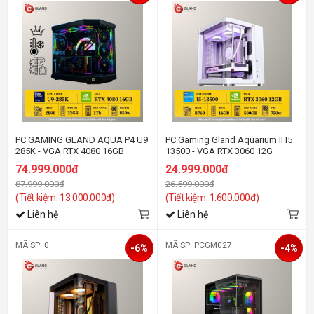
PC GAMING GLAND AQUA P4 U9
PC Gaming Gland Aquarium II I5
285K - VGA RTX 4080 16GB
13500 - VGA RTX 3060 12G
74.999.000đ
24.999.000đ
87.999.000đ
26.599.000đ
(Tiết kiệm: 13.000.000đ)
(Tiết kiệm: 1.600.000đ)
Liên hệ
Liên hệ
MÃ SP: 0
MÃ SP: PCGM027
-6%
-4%