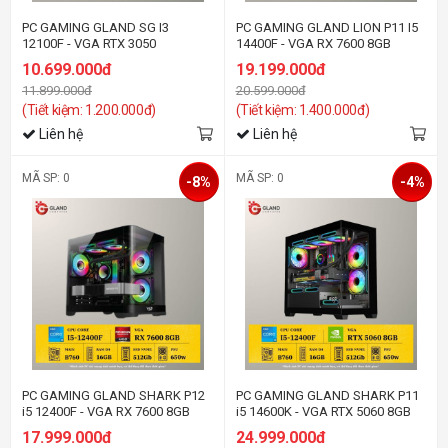
PC GAMING GLAND SG I3
PC GAMING GLAND LION P11 I5
12100F - VGA RTX 3050
14400F - VGA RX 7600 8GB
10.699.000đ
19.199.000đ
11.899.000đ
20.599.000đ
(Tiết kiệm: 1.200.000đ)
(Tiết kiệm: 1.400.000đ)
Liên hệ
Liên hệ
MÃ SP: 0
MÃ SP: 0
-8%
-4%
PC GAMING GLAND SHARK P12
PC GAMING GLAND SHARK P11
i5 12400F - VGA RX 7600 8GB
i5 14600K - VGA RTX 5060 8GB
17.999.000đ
24.999.000đ