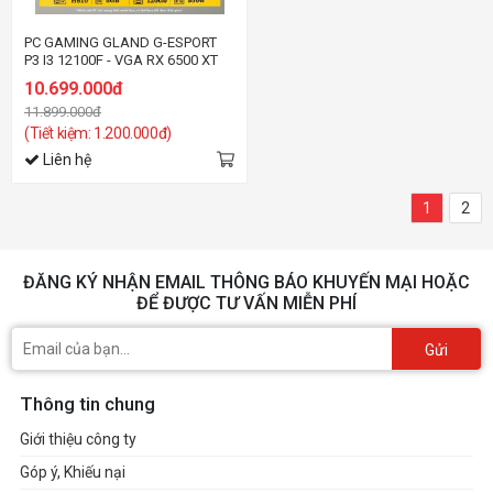
PC GAMING GLAND G-ESPORT
P3 I3 12100F - VGA RX 6500 XT
10.699.000đ
11.899.000đ
(Tiết kiệm: 1.200.000đ)
Liên hệ
1
2
ĐĂNG KÝ NHẬN EMAIL THÔNG BÁO KHUYẾN MẠI HOẶC
ĐỂ ĐƯỢC TƯ VẤN MIỄN PHÍ
Gửi
Thông tin chung
Giới thiệu công ty
Góp ý, Khiếu nại