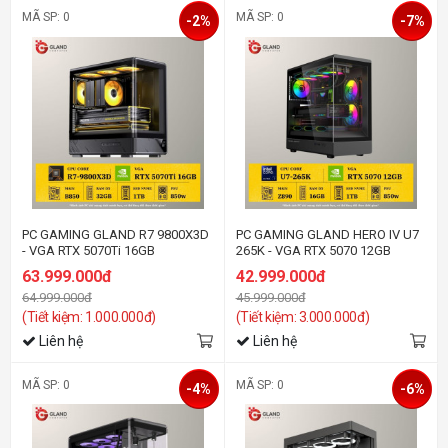
MÃ SP: 0
MÃ SP: 0
-2%
-7%
PC GAMING GLAND R7 9800X3D
PC GAMING GLAND HERO IV U7
- VGA RTX 5070Ti 16GB
265K - VGA RTX 5070 12GB
63.999.000đ
42.999.000đ
64.999.000đ
45.999.000đ
(Tiết kiệm: 1.000.000đ)
(Tiết kiệm: 3.000.000đ)
Liên hệ
Liên hệ
MÃ SP: 0
MÃ SP: 0
-4%
-6%