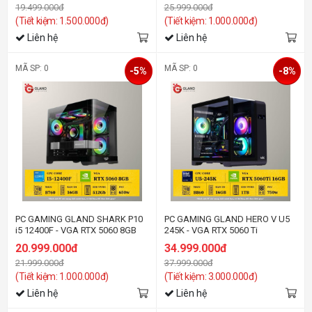
19.499.000đ
25.999.000đ
(Tiết kiệm: 1.500.000đ)
(Tiết kiệm: 1.000.000đ)
Liên hệ
Liên hệ
MÃ SP: 0
MÃ SP: 0
-5%
-8%
PC GAMING GLAND SHARK P10
PC GAMING GLAND HERO V U5
i5 12400F - VGA RTX 5060 8GB
245K - VGA RTX 5060 Ti
20.999.000đ
34.999.000đ
21.999.000đ
37.999.000đ
(Tiết kiệm: 1.000.000đ)
(Tiết kiệm: 3.000.000đ)
Liên hệ
Liên hệ