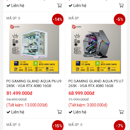
Liên hệ
Liên hệ
MÃ SP: 0
MÃ SP:
-14%
-5%
PC GAMING GLAND AQUA P6 U9
PC GAMING GLAND AQUA P5 U7
285K - VGA RTX 4080 16GB
265K - VGA RTX 4080 16GB
81.499.000đ
68.999.000đ
94.499.000đ
71.999.000đ
(Tiết kiệm: 13.000.000đ)
(Tiết kiệm: 3.000.000đ)
Liên hệ
Liên hệ
MÃ SP: 0
MÃ SP: 0
-15%
-7%