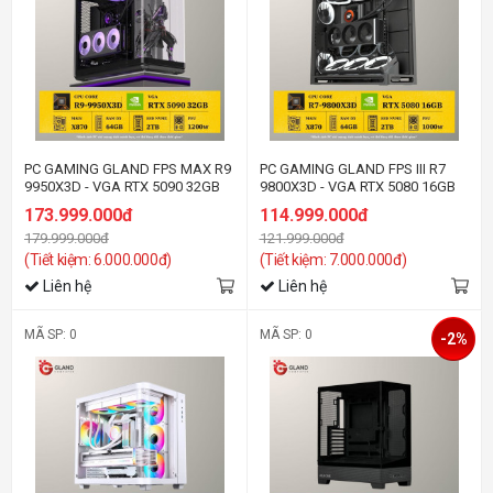
PC GAMING GLAND FPS MAX R9
PC GAMING GLAND FPS III R7
9950X3D - VGA RTX 5090 32GB
9800X3D - VGA RTX 5080 16GB
173.999.000đ
114.999.000đ
179.999.000đ
121.999.000đ
(Tiết kiệm: 6.000.000đ)
(Tiết kiệm: 7.000.000đ)
Liên hệ
Liên hệ
MÃ SP: 0
MÃ SP: 0
-2%