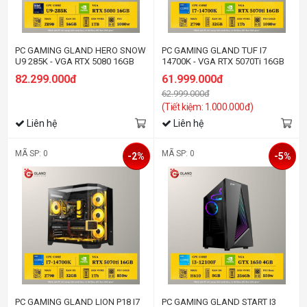
PC GAMING GLAND HERO SNOW
PC GAMING GLAND TUF I7
U9 285K - VGA RTX 5080 16GB
14700K - VGA RTX 5070Ti 16GB
82.299.000đ
61.999.000đ
62.999.000đ
(Tiết kiệm: 1.000.000đ)
Liên hệ
Liên hệ
MÃ SP: 0
MÃ SP: 0
-2%
-5%
PC GAMING GLAND LION P18 I7
PC GAMING GLAND START I3