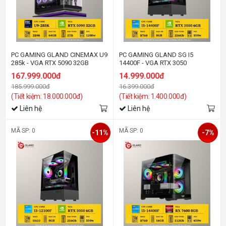
PC GAMING GLAND CINEMAX U9
PC GAMING GLAND SG I5
285k - VGA RTX 5090 32GB
14400F - VGA RTX 3050
167.999.000đ
14.999.000đ
185.999.000đ
16.399.000đ
(Tiết kiệm: 18.000.000đ)
(Tiết kiệm: 1.400.000đ)
Liên hệ
Liên hệ
MÃ SP: 0
MÃ SP: 0
-11%
-7%