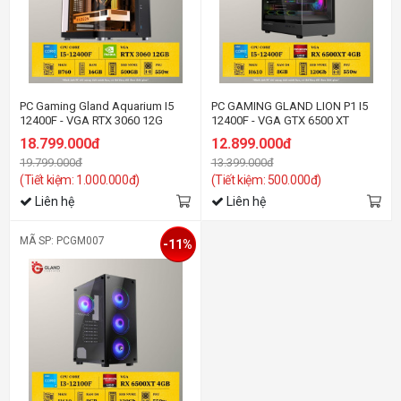
PC Gaming Gland Aquarium I5
PC GAMING GLAND LION P1 I5
12400F - VGA RTX 3060 12G
12400F - VGA GTX 6500 XT
18.799.000đ
12.899.000đ
19.799.000đ
13.399.000đ
(Tiết kiệm: 1.000.000đ)
(Tiết kiệm: 500.000đ)
Liên hệ
Liên hệ
MÃ SP: PCGM007
-11%