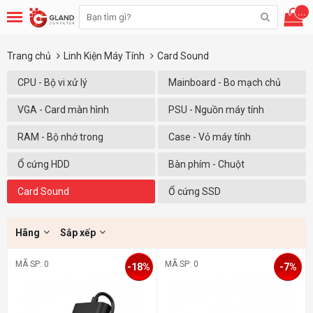
...
Trang chủ
Linh Kiện Máy Tính
Card Sound
CPU - Bộ vi xử lý
Mainboard - Bo mạch chủ
VGA - Card màn hình
PSU - Nguồn máy tính
RAM - Bộ nhớ trong
Case - Vỏ máy tính
Ổ cứng HDD
Bàn phím - Chuột
Card Sound
Ổ cứng SSD
Hãng
Sắp xếp
MÃ SP: 0
MÃ SP: 0
-18%
-7%