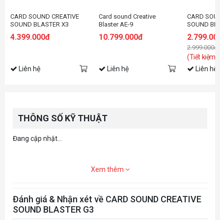
CARD SOUND CREATIVE
Card sound Creative
CARD SOUN
SOUND BLASTER X3
Blaster AE-9
SOUND BLA
MUSIC PRE
4.399.000đ
10.799.000đ
2.799.00
2.999.000đ
(Tiết kiệm:
Liên hệ
Liên hệ
Liên hệ
THÔNG SỐ KỸ THUẬT
Đang cập nhật...
Xem thêm
Đánh giá & Nhận xét về CARD SOUND CREATIVE
SOUND BLASTER G3