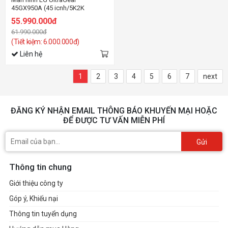
45GX950A (45 icnh/5K2K
UHD/OLED/165Hz/0.03ms)
55.990.000đ
61.990.000đ
(Tiết kiệm: 6.000.000đ)
Liên hệ
1
2
3
4
5
6
7
next
ĐĂNG KÝ NHẬN EMAIL THÔNG BÁO KHUYẾN MẠI HOẶC
ĐỂ ĐƯỢC TƯ VẤN MIỄN PHÍ
Gửi
Thông tin chung
Giới thiệu công ty
Góp ý, Khiếu nại
Thông tin tuyển dụng