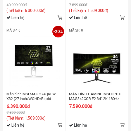
40.999.000đ
7.899.000đ
(Tiết kiệm: 6.300.000đ)
(Tiết kiệm: 1.509.000đ)
Liên hệ
Liên hệ
MÃ SP: 0
MÃ SP: 0
-20%
Màn hình MSI MAG 274QRFW
MÀN HÌNH GAMING MSI OPTIX
X32 (27 inch/WQHD/Rapid
MAG342CQR E2 34" 2K 180Hz
IPS/320Hz/0.5ms)
chuyên game
6.390.000đ
7.590.000đ
7.899.000đ
(Tiết kiệm: 1.509.000đ)
Liên hệ
Liên hệ