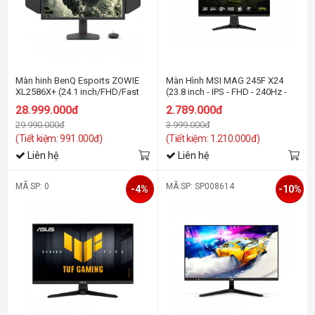
Màn hinh BenQ Esports ZOWIE
Màn Hình MSI MAG 245F X24
XL2586X+ (24.1 inch/FHD/Fast
(23.8 inch - IPS - FHD - 240Hz -
TN/600Hz/DyAc™2)
0.5ms)
28.999.000đ
2.789.000đ
29.990.000đ
3.999.000đ
(Tiết kiệm: 991.000đ)
(Tiết kiệm: 1.210.000đ)
Liên hệ
Liên hệ
MÃ SP: 0
MÃ SP: SP008614
-4%
-10%