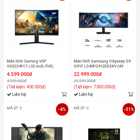
Màn hình Gaming VSP
Màn hình Samsung Odyssey G9
VG3224FC1 | 32 inch, FHD,
G91F LS49FG912EEXXV (49
240Hz, VA
inch/DQHD/VA/144Hz/1ms)
4.599.000đ
22.999.000đ
4.999.000đ
29.999.000đ
(Tiết kiệm: 400.000đ)
(Tiết kiệm: 7.000.000đ)
Liên hệ
Liên hệ
MÃ SP: 0
MÃ SP: 0
-4%
-31%