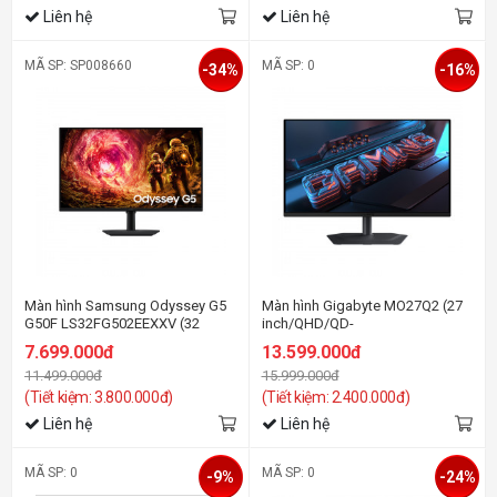
Liên hệ
Liên hệ
MÃ SP: SP008660
MÃ SP: 0
-34%
-16%
Màn hình Samsung Odyssey G5
Màn hình Gigabyte MO27Q2 (27
G50F LS32FG502EEXXV (32
inch/QHD/QD-
inch/QHD/IPS/180Hz/1ms)
OLED/240Hz/0.03ms/loa)
7.699.000đ
13.599.000đ
11.499.000đ
15.999.000đ
(Tiết kiệm: 3.800.000đ)
(Tiết kiệm: 2.400.000đ)
Liên hệ
Liên hệ
MÃ SP: 0
MÃ SP: 0
-9%
-24%