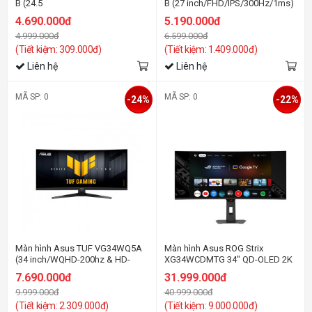
B (24.5
B (27 inch/FHD/IPS/300Hz/1ms)
inch/FHD/IPS/300Hz/1ms)
4.690.000đ
5.190.000đ
4.999.000đ
6.599.000đ
(Tiết kiệm: 309.000đ)
(Tiết kiệm: 1.409.000đ)
Liên hệ
Liên hệ
MÃ SP: 0
MÃ SP: 0
-24%
-22%
Màn hình Asus TUF VG34WQ5A
Màn hình Asus ROG Strix
(34 inch/WQHD-200hz & HD-
XG34WCDMTG 34" QD-OLED 2K
400Hz/Fast VA/0.5ms/loa/cong)
240Hz USBC Android 14 Google
7.690.000đ
31.999.000đ
TV
9.999.000đ
40.999.000đ
(Tiết kiệm: 2.309.000đ)
(Tiết kiệm: 9.000.000đ)