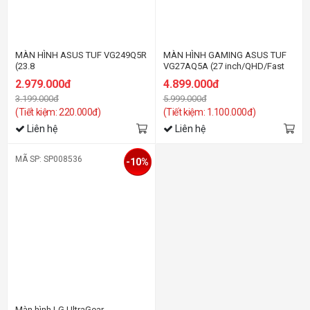
MÀN HÌNH ASUS TUF VG249Q5R
MÀN HÌNH GAMING ASUS TUF
(23.8
VG27AQ5A (27 inch/QHD/Fast
inch/FHD/IPS/200Hz/0.3ms/loa)
IPS/210Hz/1ms/loa)
2.979.000đ
4.899.000đ
3.199.000đ
5.999.000đ
(Tiết kiệm: 220.000đ)
(Tiết kiệm: 1.100.000đ)
Liên hệ
Liên hệ
MÃ SP: SP008536
-10%
Màn hình LG UltraGear