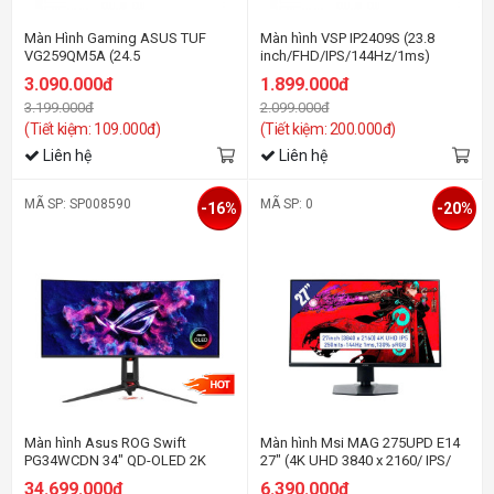
Màn Hình Gaming ASUS TUF
Màn hình VSP IP2409S (23.8
VG259QM5A (24.5
inch/FHD/IPS/144Hz/1ms)
inch/FHD/Fast
3.090.000đ
1.899.000đ
IPS/240Hz/0.03ms/loa)
3.199.000đ
2.099.000đ
(Tiết kiệm: 109.000đ)
(Tiết kiệm: 200.000đ)
Liên hệ
Liên hệ
MÃ SP: SP008590
MÃ SP: 0
-16%
-20%
Màn hình Asus ROG Swift
Màn hình Msi MAG 275UPD E14
PG34WCDN 34" QD-OLED 2K
27" (4K UHD 3840 x 2160/ IPS/
360Hz USBC chuyên game
144Hz/ 1 ms)
34.699.000đ
6.390.000đ