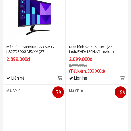
Màn hình Samsung S3 S39GD
Màn hình VSP IP2705F (27
LS27D390GAEXXV (27
inch/FHD/120Hz/1ms/loa)
inch/FHD/VA/100Hz/4ms/cong)
2.899.000đ
2.099.000đ
2.999.000đ
(Tiết kiệm: 900.000đ)
Liên hệ
Liên hệ
MÃ SP: 0
MÃ SP: 0
-7%
-19%