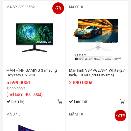
MÃ SP: SP008582
MÃ SP: 0
-7%
MÀN HÌNH GAMING Samsung
Màn hình VSP VG273F1 White (27
Odyssey G5 G53F
inch/FHD/IPS/200Hz/1ms)
LS27FG530EEXXV (27
5.599.000đ
2.890.000đ
inch/QHD/IPS/200Hz/1ms)
5.999.000đ
(Tiết kiệm: 400.000đ)
Liên hệ
Liên hệ
MÃ SP: 0
MÃ SP: 0
-31%