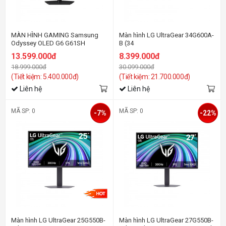
MÀN HÌNH GAMING Samsung
Màn hình LG UltraGear 34G600A-
Odyssey OLED G6 G61SH
B (34
LS27HG612SEXXV (27
inch/WQHD/VA/160Hz/1ms/cong/lo
13.599.000đ
8.399.000đ
inch/QHD/OLED/240Hz/0.03ms)
18.999.000đ
30.099.000đ
(Tiết kiệm: 5.400.000đ)
(Tiết kiệm: 21.700.000đ)
Liên hệ
Liên hệ
MÃ SP: 0
MÃ SP: 0
-7%
-22%
Màn hình LG UltraGear 25G550B-
Màn hình LG UltraGear 27G550B-