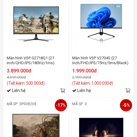
Màn hình VSP G2718Q1 (27
Màn hình VSP V2704S (27
inch/QHD/IPS/180Hz/1ms)
inch/FHD/IPS/75Hz/5ms/Black)
3.899.000đ
1.999.000đ
4.399.000đ
2.999.000đ
(Tiết kiệm: 500.000đ)
(Tiết kiệm: 1.000.000đ)
Liên hệ
Liên hệ
MÃ SP: SP008208
MÃ SP: 0
-17%
-5%