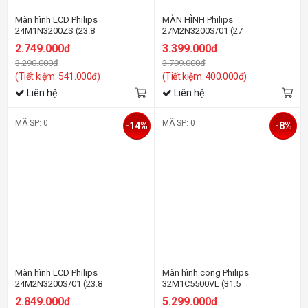
Màn hình LCD Philips
MÀN HÌNH Philips
24M1N3200ZS (23.8
27M2N3200S/01 (27
Inch/FHD/IPS/165Hz/1ms)
inh/FHD/IPS/180Hz/1ms/Loa)
2.749.000đ
3.399.000đ
3.290.000đ
3.799.000đ
(Tiết kiệm: 541.000đ)
(Tiết kiệm: 400.000đ)
Liên hệ
Liên hệ
MÃ SP: 0
MÃ SP: 0
-14%
-8%
Màn hình LCD Philips
Màn hình cong Philips
24M2N3200S/01 (23.8
32M1C5500VL (31.5
inh/FHD/IPS/180Hz/1ms/Loa)
inh/QHD/VA/165Hz/1ms)
2.849.000đ
5.299.000đ