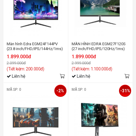
Màn hình Edra EGM24F144PV
MÀN HÌNH EDRA EGM27F120S
(23.8 inch/FHD/IPS/144Hz/1ms)
(27 inch/FHD/IPS/120Hz/1ms)
1.899.000đ
1.899.000đ
2.099.000đ
2.999.000đ
(Tiết kiệm: 200.000đ)
(Tiết kiệm: 1.100.000đ)
Liên hệ
Liên hệ
MÃ SP: 0
MÃ SP: 0
-2%
-31%