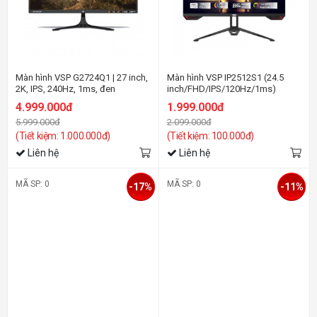
Màn hình VSP G2724Q1 | 27 inch,
Màn hình VSP IP2512S1 (24.5
2K, IPS, 240Hz, 1ms, đen
inch/FHD/IPS/120Hz/1ms)
4.999.000đ
1.999.000đ
5.999.000đ
2.099.000đ
(Tiết kiệm: 1.000.000đ)
(Tiết kiệm: 100.000đ)
Liên hệ
Liên hệ
MÃ SP: 0
MÃ SP: 0
-17%
-11%