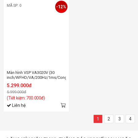
MÃ SP: 0
-12%
Màn hình VSP VA3020V (30
inch/WFHD/VA/200Hz/1ms/Cong)
5.299.000đ
5.999.000đ
(Tiết kiệm: 700.000đ)
Liên hệ
1
2
3
4