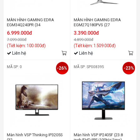
MÀN HÌNH GAMING EDRA
MÀN HÌNH GAMING EDRA
EGM34Q240PR (34
EGM27Q180PVS (27
inch/WQHD/VA/240Hz/1ms)
inch/QHD/IPS/180Hz/1ms)
6.999.000đ
3.390.000đ
7.099.000đ
4.899.000đ
(Tiết kiệm: 100.000đ)
(Tiết kiệm: 1.509.000đ)
Liên hệ
Liên hệ
MÃ SP: 0
MÃ SP: SP008395
-26%
-23%
Màn hình VSP Thinking IP3205S
Màn hình VSP IP2405F (23.8
(32
inch/FHD/IPS/100Hz/1ms)