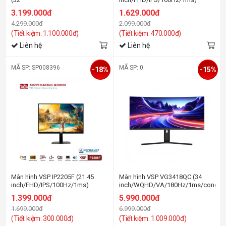
inch|Fhd|Ips|75Hz|8Ms|250Nits|Hdmi+Vga)
3.199.000đ
1.629.000đ
4.299.000đ
2.099.000đ
(Tiết kiệm: 1.100.000đ)
(Tiết kiệm: 470.000đ)
Liên hệ
Liên hệ
MÃ SP: SP008396
MÃ SP: 0
-18%
-15%
Màn hình VSP IP2205F (21.45
Màn hình VSP VG3418QC (34
inch/FHD/IPS/100Hz/1ms)
inch/WQHD/VA/180Hz/1ms/cong)
1.399.000đ
5.990.000đ
1.699.000đ
6.999.000đ
(Tiết kiệm: 300.000đ)
(Tiết kiệm: 1.009.000đ)