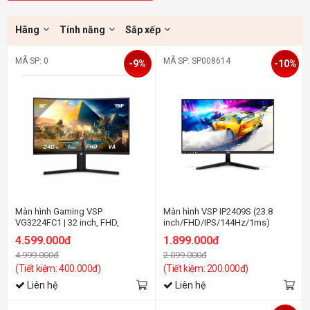
Hãng
Tính năng
Sắp xếp
MÃ SP: 0
MÃ SP: SP008614
-9%
-10%
Màn hình Gaming VSP
Màn hình VSP IP2409S (23.8
VG3224FC1 | 32 inch, FHD,
inch/FHD/IPS/144Hz/1ms)
240Hz, VA
4.599.000đ
1.899.000đ
4.999.000đ
2.099.000đ
(Tiết kiệm: 400.000đ)
(Tiết kiệm: 200.000đ)
Liên hệ
Liên hệ