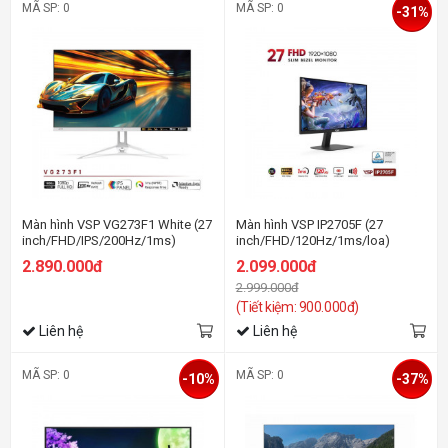
MÃ SP: 0
MÃ SP: 0
-31%
Màn hình VSP VG273F1 White (27
Màn hình VSP IP2705F (27
inch/FHD/IPS/200Hz/1ms)
inch/FHD/120Hz/1ms/loa)
2.890.000đ
2.099.000đ
2.999.000đ
(Tiết kiệm: 900.000đ)
Liên hệ
Liên hệ
MÃ SP: 0
MÃ SP: 0
-10%
-37%