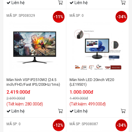
Liên hệ
Liên hệ
MÃ SP: SP008329
MÃ SP: 0
-11%
-34%
Màn hình VSP IP2510W2 (24.5
Màn hình LED 20inch VE20
inch/FHD/Fast IPS/200Hz/1ms)
(LE19501)
2.419.000đ
1.000.000đ
2.699.000đ
1.499.000đ
(Tiết kiệm: 280.000đ)
(Tiết kiệm: 499.000đ)
Liên hệ
Liên hệ
MÃ SP: 0
MÃ SP: SP008087
-12%
-34%