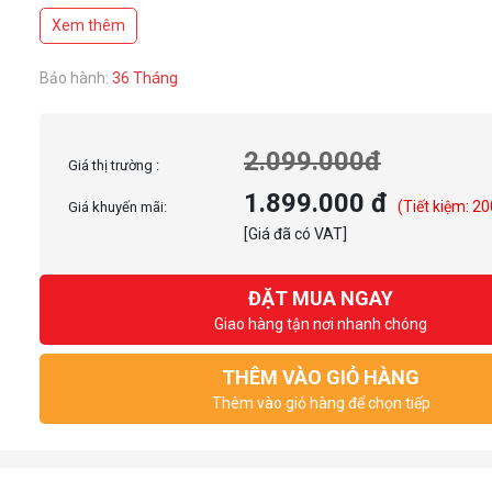
Xem thêm
Bảo hành:
36 Tháng
2.099.000đ
Giá thị trường :
1.899.000 đ
(Tiết kiệm: 20
Giá khuyến mãi:
[Giá đã có VAT]
ĐẶT MUA NGAY
Giao hàng tận nơi nhanh chóng
THÊM VÀO GIỎ HÀNG
Thêm vào giỏ hàng để chọn tiếp