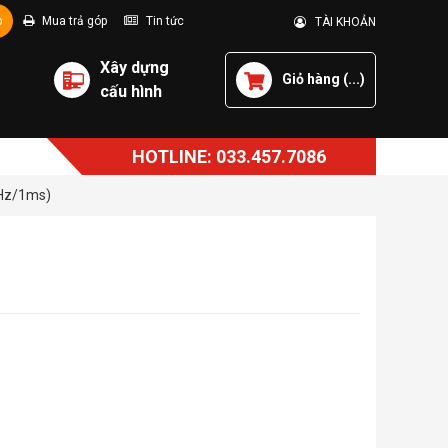
p
Mua trả góp
Tin tức
TÀI KHOẢN
Xây dựng
Giỏ hàng (
...
)
cấu hình
HOTLINE: 033.457.7086
4Hz/1ms)