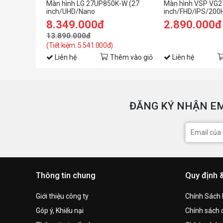
Màn hình LG 27UP850K-W (27
Màn hình VSP VG2
inch/UHD/Nano
inch/FHD/IPS/200
IPS/60Hz/5ms/loa)
8.349.000đ
2.890.000đ
13.890.000đ
(Tiết kiệm: 5.541.000đ)
Liên hệ
Thêm vào giỏ
Liên hệ
ĐĂNG KÝ NHẬN EM
Thông tin chung
Quy định 
Giới thiệu công ty
Chính Sách
Góp ý, Khiếu nại
Chính sách đ