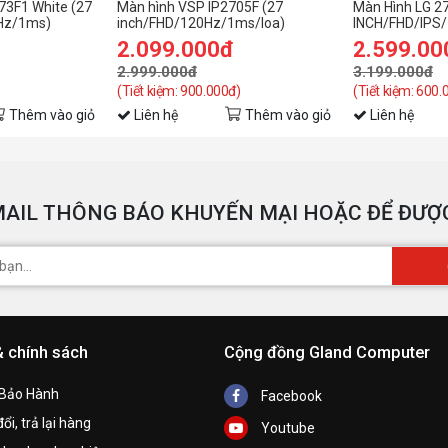
73F1 White (27
Màn hình VSP IP2705F (27
Màn Hình LG 2
Hz/1ms)
inch/FHD/120Hz/1ms/loa)
INCH/FHD/IPS
2.099.000đ
2.599.00
2.999.000đ
3.199.000đ
(Tiết kiệm: 900.000đ)
(Tiết kiệm: 600.
Thêm vào giỏ
Liên hệ
Thêm vào giỏ
Liên hệ
AIL THÔNG BÁO KHUYẾN MẠI HOẶC ĐỂ ĐƯỢC
& chính sách
Cộng đồng Gland Computer
 Bảo Hành
Facebook
ổi, trả lại hàng
Youtube