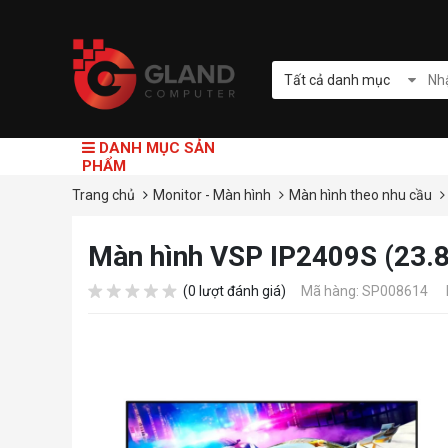
Tất cả danh mục
DANH MỤC SẢN
PHẨM
Trang chủ
Monitor - Màn hình
Màn hình theo nhu cầu
Màn hình VSP IP2409S (23.
(0 lượt đánh giá)
Mã hàng: SP008614