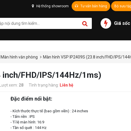
Hệ thống showroom
Tư vấn bán hàng
Bộ sưu tậ
Giá sốc
Màn hình văn phòng
Màn hình VSP IP2409S (23.8 inch/FHD/IPS/14
8 inch/FHD/IPS/144Hz/1ms)
Lượt xem:
28
Tình trạng hàng:
Liên hệ
Đặc điểm nổi bật:
- Kích thước thực tế (bao gồm viền) : 24 inches
- Tấm nền : IPS
- Tỉ lệ màn hình: 16:9
- Tần số quét : 144 Hz