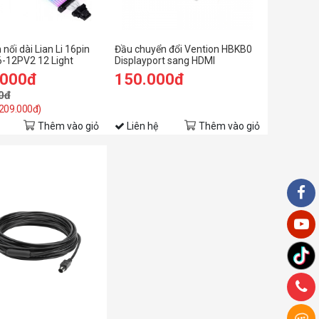
nối dài Lian Li 16pin
Đầu chuyển đổi Vention HBKB0
-12PV2 12 Light
Displayport sang HDMI
us V2
.000đ
150.000đ
0đ
 209.000đ)
Thêm vào giỏ
Liên hệ
Thêm vào giỏ