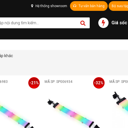
Hệ thống showroom
Tư vấn bán hàng
Bộ sưu tậ
Giá sốc
áp khác
06983
MÃ SP: SP006934
MÃ SP: SP0
-21%
-32%