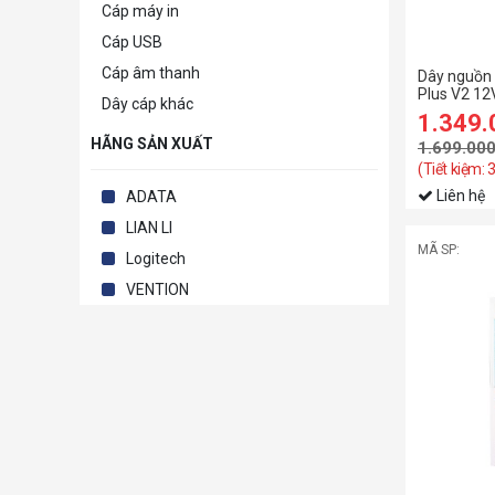
Cáp máy in
Cáp USB
Cáp âm thanh
Dây nguồn n
Plus V2 1
Dây cáp khác
8PV2 – 3×8
1.349
light guide
HÃNG SẢN XUẤT
1.699.00
(Tiết kiệm:
Liên hệ
ADATA
LIAN LI
MÃ SP:
Logitech
VENTION