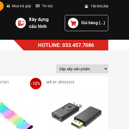
p
Mua trả góp
Tin tức
TÀI KHOẢN
Xây dựng
Giỏ hàng (
...
)
cấu hình
HOTLINE: 033.457.7086
07351
MÃ SP: SP003929
-12%