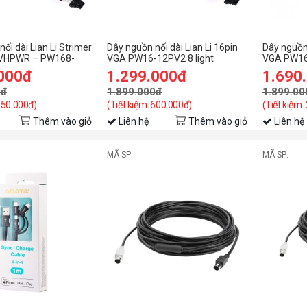
ối dài Lian Li Strimer
Dây nguồn nối dài Lian Li 16pin
Dây nguồn 
2VHPWR – PW168-
VGA PW16-12PV2 8 light
VGA PW16
-PIN to 12+4-PIN 8
Strimer Plus V2
Strimer Pl
.000đ
1.299.000đ
1.690
s
0đ
1.899.000đ
1.899.00
 350.000đ)
(Tiết kiệm: 600.000đ)
(Tiết kiệm:
Thêm vào giỏ
Liên hệ
Thêm vào giỏ
Liên hệ
MÃ SP:
MÃ SP: