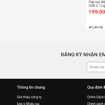
Cáp sạc đi
USB-C / Lig
199.0
Liên hệ
ĐĂNG KÝ NHẬN EM
Thông tin chung
Quy định 
Giới thiệu công ty
Chính Sách
Góp ý, Khiếu nại
Chính sách đ