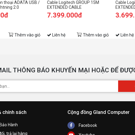
ện thoại ADATA USB /
Cable Logitech GROUP 15M
Cable Log
htning 2.0
EXTENDED CABLE
EXTENDE
00đ
7.399.000đ
3.699
Thêm vào giỏ
Liên hệ
Thêm vào giỏ
Liên hệ
AIL THÔNG BÁO KHUYẾN MẠI HOẶC ĐỂ ĐƯỢC
& chính sách
Cộng đồng Gland Computer
 Bảo Hành
Facebook
ổi, trả lại hàng
Youtube