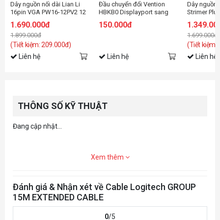
Dây nguồn nối dài Lian Li
Đầu chuyển đổi Vention
Dây nguồn n
16pin VGA PW16-12PV2 12
HBKB0 Displayport sang
Strimer Pl
Light Strimer Plus V2
HDMI
– PW168-8P
1.690.000đ
150.000đ
1.349.00
to 12+4-PIN
1.899.000đ
1.699.000đ
(Tiết kiệm: 209.000đ)
(Tiết kiệm:
Liên hệ
Liên hệ
Liên hệ
THÔNG SỐ KỸ THUẬT
Đang cập nhật...
Xem thêm
Đánh giá & Nhận xét về Cable Logitech GROUP
15M EXTENDED CABLE
0
/5