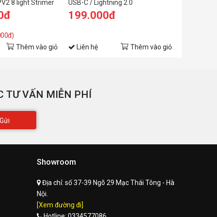
2 8 light Strimer
USB-C / Lightning 2.0
EXTENDED
0đ
199.000đ
7.399.
000đ)
Thêm vào giỏ
Liên hệ
Thêm vào giỏ
Liên hệ
 TƯ VẤN MIỄN PHÍ
Gửi
Showroom
Địa chỉ:
số 37-39 Ngõ 29 Mạc Thái Tông - Hà
Nội.
[Xem đường đi]
Hotline:
0334577086