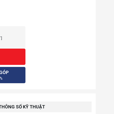
T]
 GÓP
0%
THÔNG SỐ KỸ THUẬT