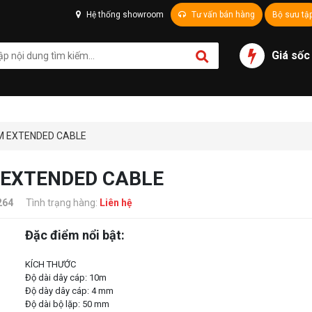
Hệ thống showroom
Tư vấn bán hàng
Bộ sưu tậ
Giá sốc
0M EXTENDED CABLE
M EXTENDED CABLE
264
Tình trạng hàng:
Liên hệ
Đặc điểm nổi bật:
KÍCH THƯỚC
Độ dài dây cáp: 10m
Độ dày dây cáp: 4 mm
Độ dài bộ lặp: 50 mm