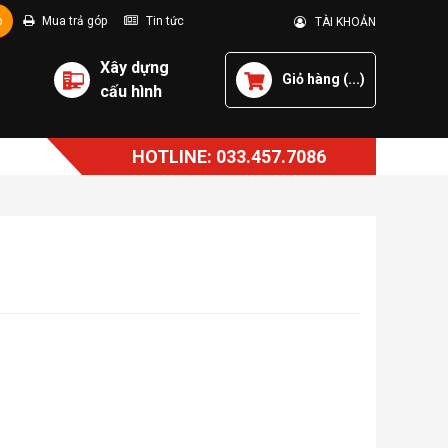
p
Mua trả góp
Tin tức
TÀI KHOẢN
Xây dựng
Giỏ hàng (
...
)
cấu hình
HOTLINE: 033.457.7086