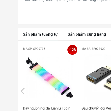
Sản phẩm tương tự
Sản phẩm cùng hãng
MÃ SP: SP007351
MÃ SP: SP003929
-12%
Dây nguồn nối dài Lian Li 16pin
Đầu chuyển đổi V