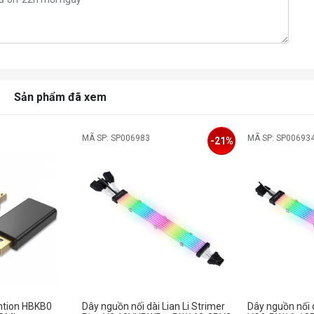
Sản phẩm đã xem
MÃ SP: SP006983
MÃ SP: SP00693
-21%
ention HBKB0
Dây nguồn nối dài Lian Li Strimer
Dây nguồn nối d