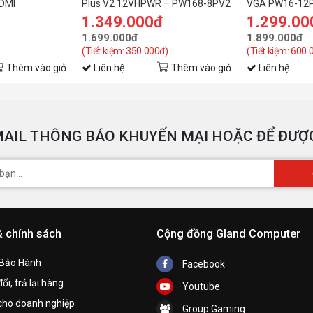
HDMI
Plus V2 12VHPWR – PW168-8PV2
VGA PW16-12PV
– 3×8-PIN to 12+4-PIN 8 light
Plus V2
1.349.000đ
1.299.00
guides
1.699.000đ
1.899.000đ
(Tiết kiệm: 350.000đ)
(Tiết kiệm: 600.
Thêm vào giỏ
Liên hệ
Thêm vào giỏ
Liên hệ
AIL THÔNG BÁO KHUYẾN MẠI HOẶC ĐỂ ĐƯỢC
& chính sách
Cộng đồng Gland Computer
 Bảo Hành
Facebook
ổi, trả lại hàng
Youtube
cho doanh nghiệp
Group Gaming