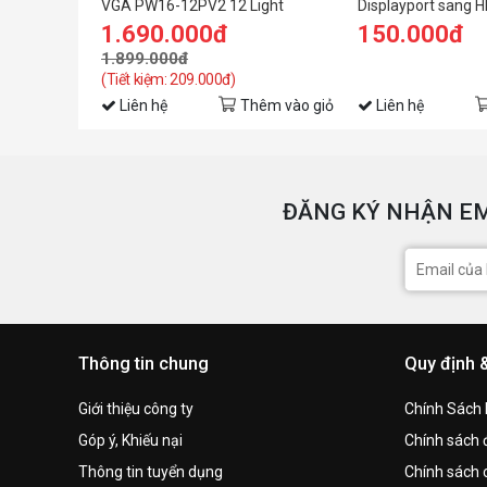
VGA PW16-12PV2 12 Light
Displayport sang 
Strimer Plus V2
1.690.000đ
150.000đ
1.899.000đ
(Tiết kiệm: 209.000đ)
Liên hệ
Thêm vào giỏ
Liên hệ
ĐĂNG KÝ NHẬN EM
Thông tin chung
Quy định 
Giới thiệu công ty
Chính Sách
Góp ý, Khiếu nại
Chính sách đ
Thông tin tuyển dụng
Chính sách 