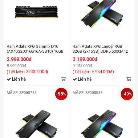
Ram Adata XPG Gammix D10
Ram Adata XPG Lancer RGB
(AX4U320016G16A-SB10) 16GB
32GB (2x16GB) DDR5 6000Mhz
(1x16GB) DDR4 3200Mhz
2.999.000đ
3.199.000đ
5.999.000đ
9.153.000đ
(Tiết kiệm: 3.000.000đ)
(Tiết kiệm: 5.954.000đ)
Liên hệ
Liên hệ
MÃ SP: SP005785
MÃ SP: SP005538
-58%
-49%