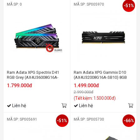
MÃ SP: 0
MÃ SP: SP005970
-51%
Ram Adata XPG Spectrix D41
Ram Adata XPG Gammix D10
RGB Grey (AX4U36008G16A-
(AX4U32008G16A-SB10) 8GB
DT41) 16GB (2x8GB) DDR4
(1x8GB) DDR4 3200Mhz
1.799.000đ
1.499.000đ
3600Mhz
2.999.000đ
(Tiết kiệm: 1.500.000đ)
Liên hệ
Liên hệ
MÃ SP: SP005691
MÃ SP: SP005730
-51%
-66%