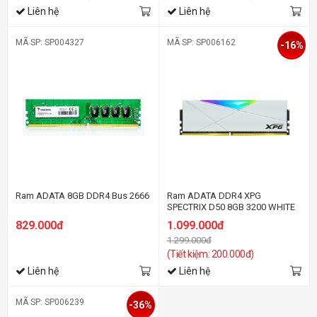
Liên hệ
Liên hệ
MÃ SP: SP004327
MÃ SP: SP006162
-16%
Ram ADATA 8GB DDR4 Bus 2666
Ram ADATA DDR4 XPG
SPECTRIX D50 8GB 3200 WHITE
829.000đ
1.099.000đ
1.299.000đ
(Tiết kiệm: 200.000đ)
Liên hệ
Liên hệ
MÃ SP: SP006239
-36%