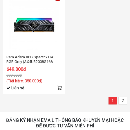
Ram Adata XPG Spectrix D41
RGB Grey (AX4U32008G16A-
ST41) 8GB (1x8GB) DDR4
649.000đ
3200Mhz
999.000đ
(Tiết kiệm: 350.000đ)
Liên hệ
1
2
ĐĂNG KÝ NHẬN EMAIL THÔNG BÁO KHUYẾN MẠI HOẶC
ĐỂ ĐƯỢC TƯ VẤN MIỄN PHÍ