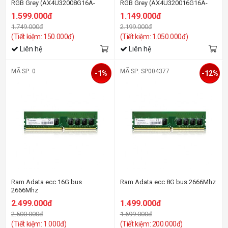
RGB Grey (AX4U32008G16A-
RGB Grey (AX4U320016G16A-
DT41) 16GB (2x8GB) DDR4
ST41) 16GB (1x16GB) DDR4
1.599.000đ
1.149.000đ
3200Mhz
3200Mhz
1.749.000đ
2.199.000đ
(Tiết kiệm: 150.000đ)
(Tiết kiệm: 1.050.000đ)
Liên hệ
Liên hệ
MÃ SP: 0
MÃ SP: SP004377
-1%
-12%
Ram Adata ecc 16G bus
Ram Adata ecc 8G bus 2666Mhz
2666Mhz
2.499.000đ
1.499.000đ
2.500.000đ
1.699.000đ
(Tiết kiệm: 1.000đ)
(Tiết kiệm: 200.000đ)