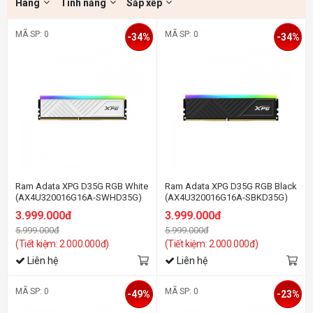
Hãng
Tính năng
Sắp xếp
MÃ SP: 0
MÃ SP: 0
-34%
-34%
Ram Adata XPG D35G RGB White
Ram Adata XPG D35G RGB Black
(AX4U320016G16A-SWHD35G)
(AX4U320016G16A-SBKD35G)
16GB (1x 16GB) DDR4 3200Mhz
16GB (1x 16GB) DDR4 3200Mhz
3.999.000đ
3.999.000đ
5.999.000đ
5.999.000đ
(Tiết kiệm: 2.000.000đ)
(Tiết kiệm: 2.000.000đ)
Liên hệ
Liên hệ
MÃ SP: 0
MÃ SP: 0
-49%
-23%