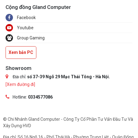
Cộng đồng Gland Computer
Facebook
Youtube
Group Gaming
Xem bản PC
Showroom
Địa chỉ:
số 37-39 Ngõ 29 Mạc Thái Tông - Hà Nội.
[Xem đường đi]
Hotline:
0334577086
© Chi Nhánh Gland Computer - Công Ty Cổ Phần Tư Vấn Đầu Tư Và
Xây Dựng HVD
Địa chỉ: Số 16 Ngõ 16 - Phố Thái Hà - Phường Trung Liệt - Quận Đống