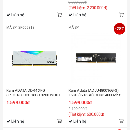
3.999.000đ
(Tiết kiệm: 2.200.000đ)
Liên hệ
Liên hệ
MÃ SP: SP006318
MÃ SP:
-28%
Ram ADATA DDR4 XPG
Ram Adata (AD5U480016G-S)
SPECTRIX D50 16GB 3200 WHITE
16GB (1x16GB) DDR5 4800Mhz
1.599.000đ
1.599.000đ
2.199.000đ
(Tiết kiệm: 600.000đ)
Liên hệ
Liên hệ