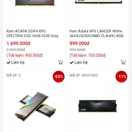
Ram ADATA DDR4 XPG
Ram Adata XPG LANCER White
SPECTRIX D50 16GB 3200 Gray
(AX5U5200C388G-CLAWK) 8GB
(1x 8GB) DDR5 5200Mhz
1.699.000đ
899.000đ
2.099.000đ
999.000đ
(Tiết kiệm: 400.000đ)
(Tiết kiệm: 100.000đ)
Liên hệ
Liên hệ
MÃ SP: 0
MÃ SP: SP007855
-50%
-11%