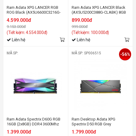
Ram Adata XPG LANCER RGB
Ram Adata XPG LANCER Black
ROG Black (AX5U6600C3216G-
(AX5U5200C388G-CLABK) 8GB
DCLARROG) 16GB (2x 8GB)
(1x 8GB) DDR5 5200Mhz
4.599.000đ
899.000đ
DDR5 6600Mhz
9.153.000đ
999.000đ
(Tiết kiệm: 4.554.000đ)
(Tiết kiệm: 100.000đ)
Liên hệ
Liên hệ
MÃ SP:
MÃ SP: SP006515
-56%
Ram Adata Spectrix D60G RGB
Ram Desktop Adata XPG
16GB (2x8GB) DDR4 3600Mhz
Spectrix D50 RGB Grey
(AX4U36008G18I-DT60)
(AX4U32008G16A-ST50) 8GB
1.399.000đ
1.799.000đ
(1x8GB) DDR4 3200Mhz