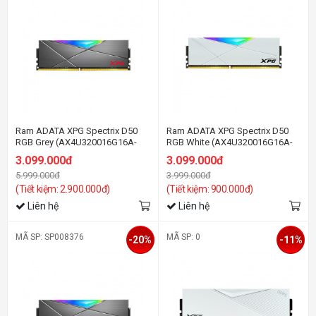
Ram ADATA XPG Spectrix D50
Ram ADATA XPG Spectrix D50
RGB Grey (AX4U320016G16A-
RGB White (AX4U320016G16A-
ST50) 16GB (1x16GB) DDR4
SW50) 16GB (1x16GB) DDR4
3.099.000đ
3.099.000đ
3200MHz
3200MHz
5.999.000đ
3.999.000đ
(Tiết kiệm: 2.900.000đ)
(Tiết kiệm: 900.000đ)
Liên hệ
Liên hệ
MÃ SP: SP008376
MÃ SP: 0
-20%
-11%