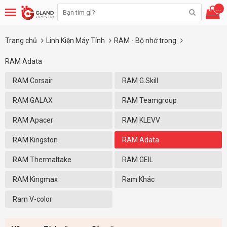
...
Trang chủ
Linh Kiện Máy Tính
RAM - Bộ nhớ trong
RAM Adata
RAM Corsair
RAM G.Skill
RAM GALAX
RAM Teamgroup
RAM Apacer
RAM KLEVV
RAM Kingston
RAM Adata
RAM Thermaltake
RAM GEIL
RAM Kingmax
Ram Khác
Ram V-color