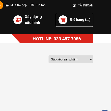
p
Mua trả góp
Tin tức
TÀI KHOẢN
Xây dựng
Giỏ hàng (
...
)
cấu hình
HOTLINE: 033.457.7086