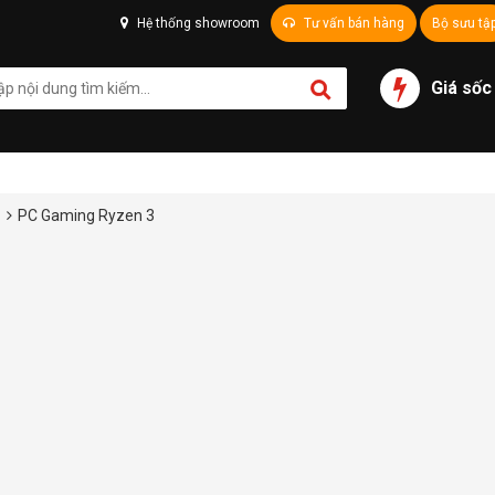
Hệ thống showroom
Tư vấn bán hàng
Bộ sưu tậ
Giá sốc
U
PC Gaming Ryzen 3