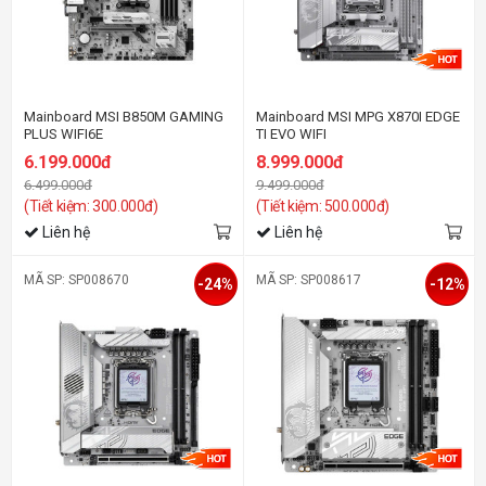
Mainboard MSI B850M GAMING
Mainboard MSI MPG X870I EDGE
PLUS WIFI6E
TI EVO WIFI
6.199.000đ
8.999.000đ
6.499.000đ
9.499.000đ
(Tiết kiệm: 300.000đ)
(Tiết kiệm: 500.000đ)
Liên hệ
Liên hệ
MÃ SP: SP008670
MÃ SP: SP008617
-24%
-12%