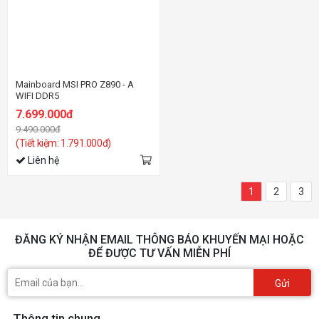
Mainboard MSI PRO Z890 - A
WIFI DDR5
7.699.000đ
9.490.000đ
(Tiết kiệm: 1.791.000đ)
Liên hệ
1
2
3
ĐĂNG KÝ NHẬN EMAIL THÔNG BÁO KHUYẾN MẠI HOẶC
ĐỂ ĐƯỢC TƯ VẤN MIỄN PHÍ
Gửi
Thông tin chung