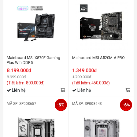
Mainboard MSI X870E Gaming
Mainboard MSI A520M-A PRO
Plus Wifi DDR5
8.199.000đ
1.349.000đ
8.999.000đ
1.799.000đ
(Tiết kiệm: 800.000đ)
(Tiết kiệm: 450.000đ)
Liên hệ
Liên hệ
MÃ SP: SP008657
MÃ SP: SP008643
-5%
-6%