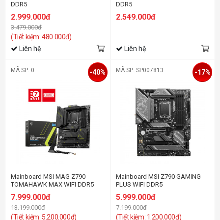
DDR5
DDR5
2.999.000đ
2.549.000đ
3.479.000đ
(Tiết kiệm: 480.000đ)
Liên hệ
Liên hệ
MÃ SP: 0
MÃ SP: SP007813
-40%
-17%
Mainboard MSI MAG Z790
Mainboard MSI Z790 GAMING
TOMAHAWK MAX WIFI DDR5
PLUS WIFI DDR5
7.999.000đ
5.999.000đ
13.199.000đ
7.199.000đ
(Tiết kiệm: 5.200.000đ)
(Tiết kiệm: 1.200.000đ)