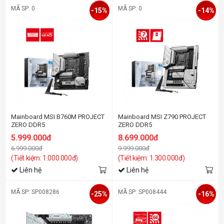
MÃ SP: 0
MÃ SP: 0
-15%
-14%
Mainboard MSI B760M PROJECT
Mainboard MSI Z790 PROJECT
ZERO DDR5
ZERO DDR5
5.999.000đ
8.699.000đ
6.999.000đ
9.999.000đ
(Tiết kiệm: 1.000.000đ)
(Tiết kiệm: 1.300.000đ)
Liên hệ
Liên hệ
MÃ SP: SP008286
MÃ SP: SP008444
-25%
-16%