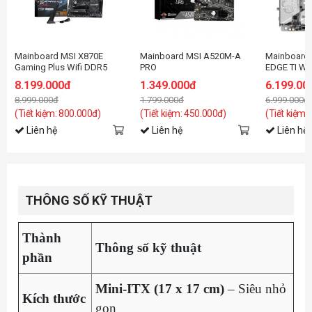
Mainboard MSI X870E
Mainboard MSI A520M-A
Mainboard 
Gaming Plus Wifi DDR5
PRO
EDGE TI WI
1851
8.199.000đ
1.349.000đ
6.199.00
8.999.000đ
1.799.000đ
6.999.000đ
(Tiết kiệm: 800.000đ)
(Tiết kiệm: 450.000đ)
(Tiết kiệm:
Liên hệ
Liên hệ
Liên hệ
THÔNG SỐ KỸ THUẬT
Thành
Thông số kỹ thuật
phần
Mini-ITX (17 x 17 cm)
– Siêu nhỏ
Kích thước
gọn