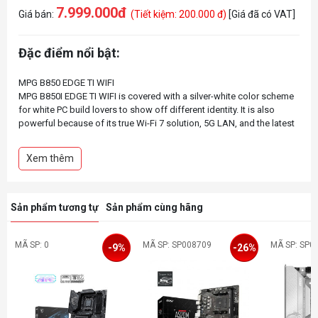
7.999.000đ
Giá bán:
(Tiết kiệm: 200.000 đ)
[Giá đã có VAT]
Đặc điểm nổi bật:
MPG B850 EDGE TI WIFI
MPG B850I EDGE TI WIFI is covered with a silver-white color scheme
for white PC build lovers to show off different identity. It is also
powerful because of its true Wi-Fi 7 solution, 5G LAN, and the latest
PCIe 5.0 compatibility, Supplemental PCIe Power, and this is the best
white theme B850 ITX motherboard for AMD Ryzen™ 9000 series
Xem thêm
Sản phẩm tương tự
Sản phẩm cùng hãng
MÃ SP: 0
MÃ SP: SP008709
MÃ SP: SP0
-9%
-26%