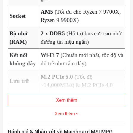
AM5
(Tối ưu cho Ryzen 7 9700X,
Socket
Ryzen 9 9900X)
Bộ nhớ
2 x DDR5
(Hỗ trợ bus cực cao nhờ
(RAM)
đường tín hiệu ngắn)
Kết nối
Wi-Fi 7
(Chuẩn mới nhất, tốc độ và
không dây
độ trễ như cắm dây)
M.2 PCIe 5.0
(Tốc độ
Lưu trữ
~14,000MB/s) & M.2 PCIe 4.0
USB Type-C 20Gbps
(Truyền dữ
Xem thêm
Cổng USB
liệu siêu tốc)
Xem thêm
Đánh giá & Nhận xét về Mainboard MSI MPG