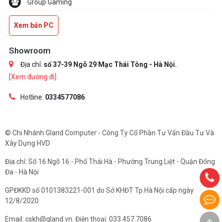
Group Gaming
Xem bản PC
Showroom
Địa chỉ:
số 37-39 Ngõ 29 Mạc Thái Tông - Hà Nội.
[Xem đường đi]
Hotline:
0334577086
© Chi Nhánh Gland Computer - Công Ty Cổ Phần Tư Vấn Đầu Tư Và
Xây Dựng HVD
Địa chỉ: Số 16 Ngõ 16 - Phố Thái Hà - Phường Trung Liệt - Quận Đống
Đa - Hà Nội
GPĐKKD số 0101383221-001 do Sở KHĐT Tp.Hà Nội cấp ngày
12/8/2020
Email: cskh@gland.vn. Điện thoại: 033.457.7086