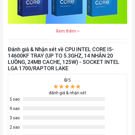
Hỗ trợ số
kênh bộ
2
nhớ
Nhân đồ
Xem thêm
họa tích
UHD Intel® UHD 770
hợp
Đánh giá & Nhận xét về CPU INTEL CORE I5-
Tốc độ GPU
14600KF TRAY (UP TO 5.3GHZ, 14 NHÂN 20
tích hợp cơ
300 MHz
LUỒNG, 24MB CACHE, 125W) - SOCKET INTEL
bản
LGA 1700/RAPTOR LAKE
Tốc độ GPU
0
/5
tích hợp tối
1.55 GHz
đa
đánh giá & nhận xét
5 sao
Phiên bản
PCI
5.0 and 4.0
4 sao
Express
3 sao
Số lane PCI
Up to 1x16+4, 2x8+4
2 sao
Express