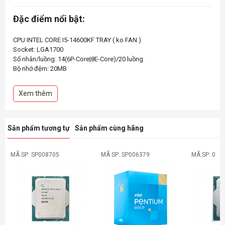
Đặc điểm nổi bật:
CPU INTEL CORE I5-14600KF TRAY ( ko FAN )
Socket: LGA1700
Số nhân/luồng: 14(6P-Core|8E-Core)/20 luồng
Bộ nhớ đệm: 20MB
Base Clock (P-Core): 3.5 GHz
Boost Clock (P-Core): 5.3 GHz
Xem thêm
Sản phẩm tương tự
Sản phẩm cùng hãng
MÃ SP: SP008705
MÃ SP: SP006379
MÃ SP: 0