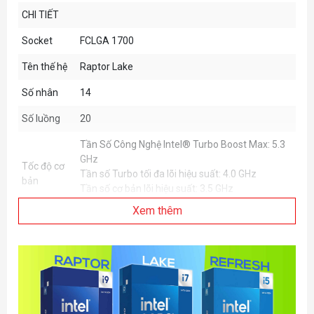
CHI TIẾT
Socket
FCLGA 1700
Tên thế hệ
Raptor Lake
Số nhân
14
Số luồng
20
Tần Số Công Nghệ Intel® Turbo Boost Max: 5.3
GHz
Tốc độ cơ
Tần số Turbo tối đa lõi hiệu suất: 4.0 GHz
bản
Tần số cơ bản lõi hiệu suất: 3.5 GHz
Tần số cơ bản lõi hiệu quả: 2.6 GHz
Xem thêm
33 MB
Cache
Total L2 Cache: 28 MB
Tối đa 192 GB
Hỗ trợ bộ
DDR4 3200 MHz
nhớ
DDR5 5600 MHz