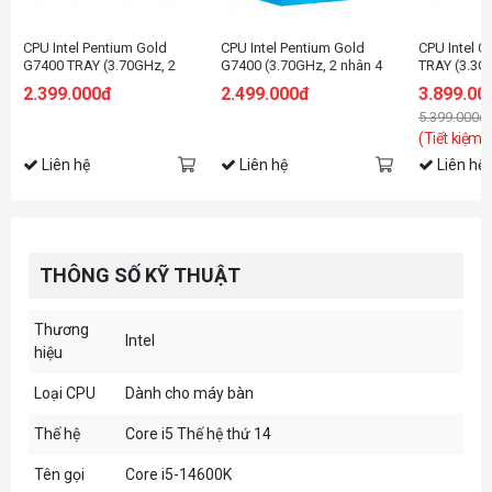
CPU Intel Pentium Gold
CPU Intel Pentium Gold
CPU Intel C
G7400 TRAY (3.70GHz, 2
G7400 (3.70GHz, 2 nhân 4
TRAY (3.3G
nhân 4 luồng, 6MB Cache,
luồng, 6MB Cache, 46W) -
4.3GHz, 4 N
2.399.000đ
2.499.000đ
3.899.00
46W) - Socket Intel
Socket Intel LGA1700)
12MB Cache
5.399.000đ
LGA1700)
Intel LGA 1
(Tiết kiệm:
Liên hệ
Liên hệ
Liên hệ
THÔNG SỐ KỸ THUẬT
Thương
Intel
hiệu
Loại CPU
Dành cho máy bàn
Thế hệ
Core i5 Thế hệ thứ 14
Tên gọi
Core i5-14600K