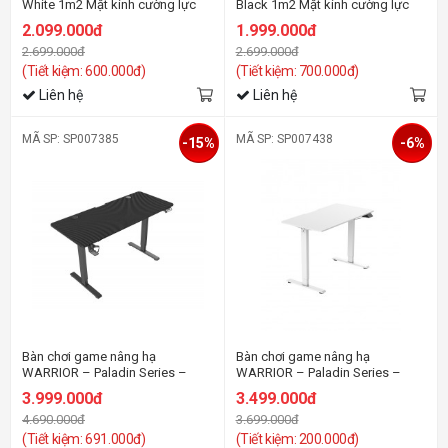
White 1m2 Mặt kính cường lực
Black 1m2 Mặt kính cường lực
kết cấu sợi Carbon
kết cấu sợi Carbon
2.099.000đ
1.999.000đ
2.699.000đ
2.699.000đ
(Tiết kiệm: 600.000đ)
(Tiết kiệm: 700.000đ)
Liên hệ
Liên hệ
MÃ SP: SP007385
MÃ SP: SP007438
-15%
-6%
Bàn chơi game nâng hạ
Bàn chơi game nâng hạ
WARRIOR – Paladin Series –
WARRIOR – Paladin Series –
WGT606 Pro Black
WGT604 (Trắng)
3.999.000đ
3.499.000đ
4.690.000đ
3.699.000đ
(Tiết kiệm: 691.000đ)
(Tiết kiệm: 200.000đ)