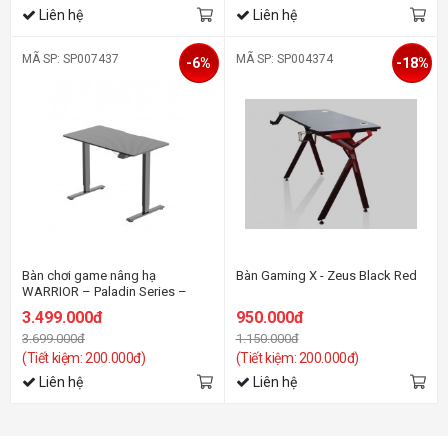
Liên hệ
Liên hệ
MÃ SP: SP007437
MÃ SP: SP004374
-6%
-18%
Bàn chơi game nâng hạ
Bàn Gaming X - Zeus Black Red
WARRIOR – Paladin Series –
WGT604 (Đen)
3.499.000đ
950.000đ
3.699.000đ
1.150.000đ
(Tiết kiệm: 200.000đ)
(Tiết kiệm: 200.000đ)
Liên hệ
Liên hệ