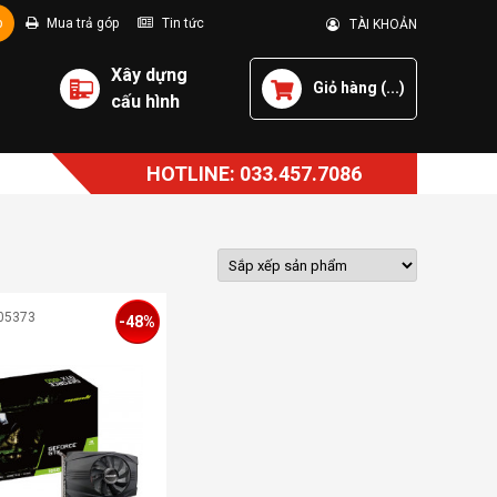
p
Mua trả góp
Tin tức
TÀI KHOẢN
Xây dựng
Giỏ hàng (
...
)
cấu hình
HOTLINE: 033.457.7086
05373
-48%