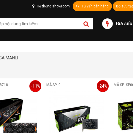
Hệ thống showroom
Tư vấn bán hàng
Bộ sưu tậ
Giá sốc
GA MANLI
08718
MÃ SP: 0
MÃ SP: SP0
-11%
-24%