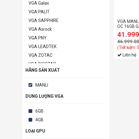
VGA Galax
VGA PALIT
VGA SAPPHIRE
VGA MANLI
OC 16GB G
VGA Asrock
41.99
VGA PNY
46.999.0
VGA LEADTEK
(Tiết kiệm: 
Liên hệ
VGA ZOTAC
VGA BIOSTAR
HÃNG SẢN XUẤT
VGA POWERCOLOR
VGA MANLI
MANLI
VGA GAINWARD
DUNG LƯỢNG VGA
VGA Khác
6GB
4GB
LOẠI GPU