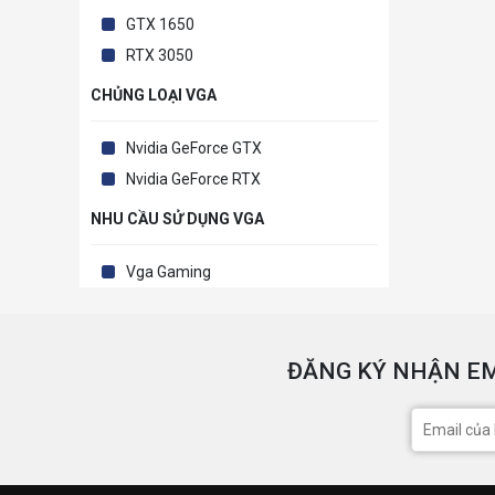
GTX 1650
RTX 3050
CHỦNG LOẠI VGA
Nvidia GeForce GTX
Nvidia GeForce RTX
NHU CẦU SỬ DỤNG VGA
Vga Gaming
ĐĂNG KÝ NHẬN EM