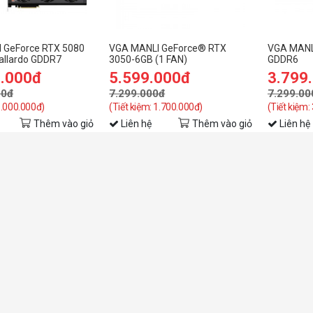
 GeForce RTX 5080
VGA MANLI GeForce® RTX
VGA MANL
allardo GDDR7
3050-6GB (1 FAN)
GDDR6
9.000đ
5.599.000đ
3.799
00đ
7.299.000đ
7.299.00
5.000.000đ)
(Tiết kiệm: 1.700.000đ)
(Tiết kiệm:
Thêm vào giỏ
Liên hệ
Thêm vào giỏ
Liên hệ