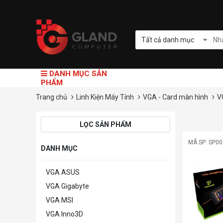
Tất cả danh mục
DANH MỤC SẢN
PHẨM
Trang chủ
Linh Kiện Máy Tính
VGA - Card màn hình
V
LỌC SẢN PHẨM
MÃ SP: SP0
DANH MỤC
VGA ASUS
VGA Gigabyte
VGA MSI
VGA Inno3D