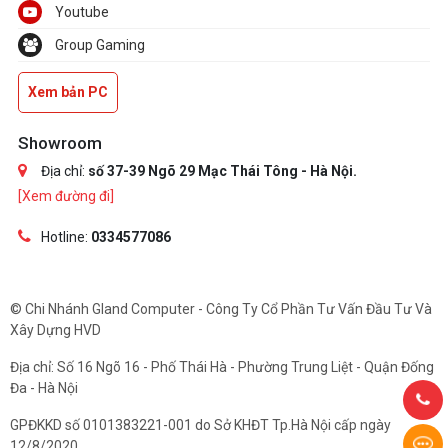
Youtube
Group Gaming
Xem bản PC
Showroom
Địa chỉ:
số 37-39 Ngõ 29 Mạc Thái Tông - Hà Nội.
[Xem đường đi]
Hotline:
0334577086
© Chi Nhánh Gland Computer - Công Ty Cổ Phần Tư Vấn Đầu Tư Và
Xây Dựng HVD
Địa chỉ: Số 16 Ngõ 16 - Phố Thái Hà - Phường Trung Liệt - Quận Đống
Đa - Hà Nội
GPĐKKD số 0101383221-001 do Sở KHĐT Tp.Hà Nội cấp ngày
12/8/2020