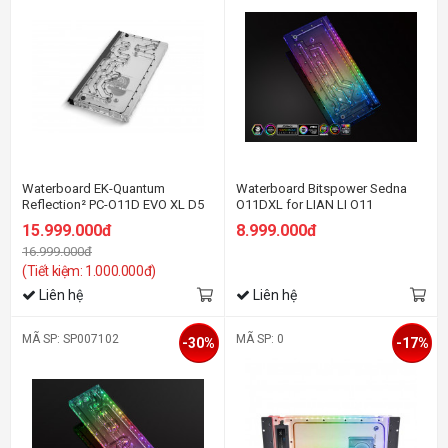
Waterboard EK-Quantum
Waterboard Bitspower Sedna
Reflection² PC-O11D EVO XL D5
O11DXL for LIAN LI O11
PWM D-RGB - Plexi
DYNAMIC XL ROG (Hercules
15.999.000đ
8.999.000đ
Pump, Front ver.)
16.999.000đ
(Tiết kiệm: 1.000.000đ)
Liên hệ
Liên hệ
MÃ SP: SP007102
MÃ SP: 0
-30%
-17%