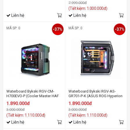
7.999.000đ
(Tiết kiệm: 1.000.000đ)
Liên hệ
Liên hệ
MÃ SP: 0
MÃ SP: 0
-37%
-37%
Waterboard Bykski RGV-CM-
Waterboard Bykski RGV-AS-
H700EVO-P (Cooler Master HAF
GR701-P-K (ASUS ROG Hyperion
700 EVO )
GR701 )
1.890.000đ
1.890.000đ
3.000.000đ
3.000.000đ
(Tiết kiệm: 1.110.000đ)
(Tiết kiệm: 1.110.000đ)
Liên hệ
Liên hệ