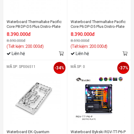
Waterboard Thermaltake Pacific
Waterboard Thermaltake Pacific
Core P8 DP-D5 Plus Distro-Plate
Core P6 DP-D5 Plus Distro-Plate
with Pump Combo
with Pump Combo
8.390.000đ
8.390.000đ
8.590.000đ
8.590.000đ
(Tiết kiệm: 200.000đ)
(Tiết kiệm: 200.000đ)
Liên hệ
Liên hệ
MÃ SP: SP006511
MÃ SP: 0
-34%
-37%
Waterboard EK-Quantum
Waterboard Bykski RGV-TT-P6-P