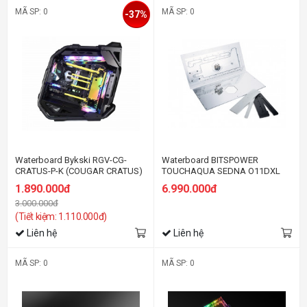
MÃ SP: 0
MÃ SP: 0
-37%
Waterboard Bykski RGV-CG-
Waterboard BITSPOWER
CRATUS-P-K (COUGAR CRATUS)
TOUCHAQUA SEDNA O11DXL
FOR LIAN LI O11 DYNAMIC
1.890.000đ
6.990.000đ
(FRONT)-PWM
3.000.000đ
(Tiết kiệm: 1.110.000đ)
Liên hệ
Liên hệ
MÃ SP: 0
MÃ SP: 0