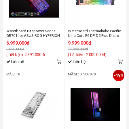
Waterboard Bitspower Sedna
Waterboard Thermaltake Pacific
GR701 for ASUS ROG HYPERION
Ultra Core P6 DP-D5 Plus Distro-
GR701 Case
Plate with Pump Combo
6.999.000đ
9.999.000đ
9.890.000đ
11.999.000đ
(Tiết kiệm: 2.891.000đ)
(Tiết kiệm: 2.000.000đ)
Liên hệ
Liên hệ
MÃ SP: 0
MÃ SP: SP007070
-19%