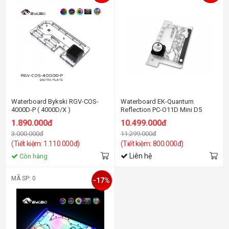
Waterboard Bykski RGV-COS-
Waterboard EK-Quantum
4000D-P ( 4000D/X )
Reflection PC-O11D Mini D5
PWM D-RGB - Plexi ( Dynamic
1.890.000đ
10.499.000đ
Mini )
3.000.000đ
11.299.000đ
(Tiết kiệm: 1.110.000đ)
(Tiết kiệm: 800.000đ)
Liên hệ
Còn hàng
MÃ SP: 0
-17%