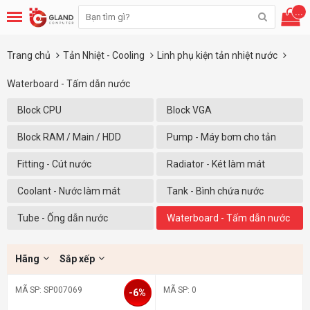
...
Trang chủ
Tản Nhiệt - Cooling
Linh phụ kiện tản nhiệt nước
Waterboard - Tấm dẫn nước
Block CPU
Block VGA
Block RAM / Main / HDD
Pump - Máy bơm cho tản
nhiệt nước
Fitting - Cút nước
Radiator - Két làm mát
Coolant - Nước làm mát
Tank - Bình chứa nước
Tube - Ống dẫn nước
Waterboard - Tấm dẫn nước
Hãng
Sắp xếp
MÃ SP: SP007069
MÃ SP: 0
-6%