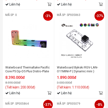
Liên hệ
Liên hệ
MÃ SP: 0
MÃ SP: SP005863
-3%
-37%
Waterboard Thermaltake Pacific
Waterboard Bykski RGV-LAN-
Core P5 Dp-D5 Plus Distro-Plate
O11MINI-P ( Dynamic mini )
with Pump Combo
8.390.000đ
1.890.000đ
8.590.000đ
3.000.000đ
(Tiết kiệm: 200.000đ)
(Tiết kiệm: 1.110.000đ)
Liên hệ
Liên hệ
MÃ SP: SP005864
MÃ SP: SP005079
-37%
-8%