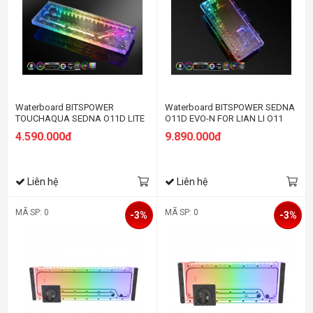
Waterboard BITSPOWER
Waterboard BITSPOWER SEDNA
TOUCHAQUA SEDNA O11D LITE
O11D EVO-N FOR LIAN LI O11
FOR LIAN LI O11 DYNAMIC
DYNAMIC EVO SERIES
4.590.000đ
9.890.000đ
SERIES
Liên hệ
Liên hệ
MÃ SP: 0
MÃ SP: 0
-3%
-3%