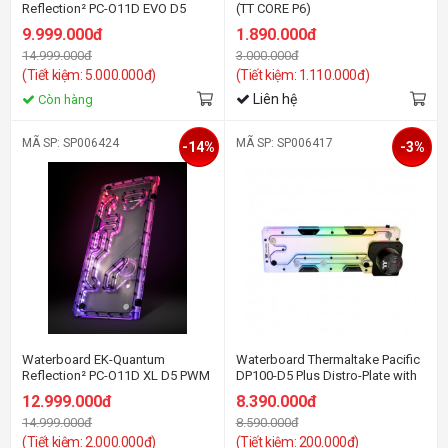
Reflection² PC-O11D EVO D5
(TT CORE P6)
PWM D-RGB - Plexi
9.999.000đ
1.890.000đ
14.999.000đ
3.000.000đ
(Tiết kiệm: 5.000.000đ)
(Tiết kiệm: 1.110.000đ)
Liên hệ
Còn hàng
MÃ SP: SP006424
MÃ SP: SP006417
-14%
-3%
Waterboard EK-Quantum
Waterboard Thermaltake Pacific
Reflection² PC-O11D XL D5 PWM
DP100-D5 Plus Distro-Plate with
D-RGB - Plexi
Pump Combo
12.999.000đ
8.390.000đ
14.999.000đ
8.590.000đ
(Tiết kiệm: 2.000.000đ)
(Tiết kiệm: 200.000đ)