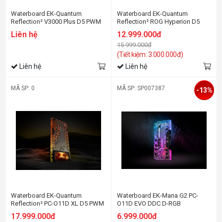
Waterboard EK-Quantum
Waterboard EK-Quantum
Reflection² V3000 Plus D5 PWM
Reflection² ROG Hyperion D5
D-RGB - Plexi
PWM D-RGB - Plexi
Liên hệ
12.999.000đ
15.999.000đ
(Tiết kiệm: 3.000.000đ)
Liên hệ
Liên hệ
MÃ SP: 0
MÃ SP: SP007387
-13%
Waterboard EK-Quantum
Waterboard EK-Mana G2 PC-
Reflection² PC-O11D XL D5 PWM
O11D EVO DDC D-RGB
D-RGB - Screen Edition
Distribution Plate
17.999.000đ
6.999.000đ