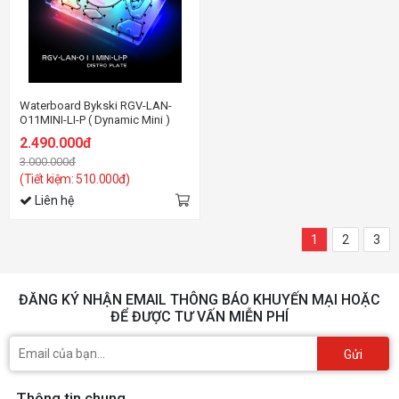
Waterboard Bykski RGV-LAN-
O11MINI-LI-P ( Dynamic Mini )
2.490.000đ
3.000.000đ
(Tiết kiệm: 510.000đ)
Liên hệ
1
2
3
ĐĂNG KÝ NHẬN EMAIL THÔNG BÁO KHUYẾN MẠI HOẶC
ĐỂ ĐƯỢC TƯ VẤN MIỄN PHÍ
Gửi
Thông tin chung