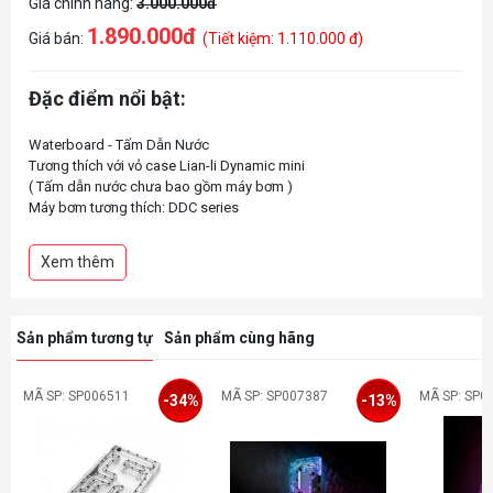
Giá chính hãng:
3.000.000đ
1.890.000đ
Giá bán:
(Tiết kiệm: 1.110.000 đ)
Đặc điểm nổi bật:
Waterboard - Tấm Dẫn Nước
Tương thích với vỏ case Lian-li Dynamic mini
( Tấm dẫn nước chưa bao gồm máy bơm )
Máy bơm tương thích: DDC series
Đèn led: Rainbow digital 5v
Xem thêm
Sản phẩm tương tự
Sản phẩm cùng hãng
MÃ SP: SP006511
MÃ SP: SP007387
MÃ SP: SP0
-34%
-13%