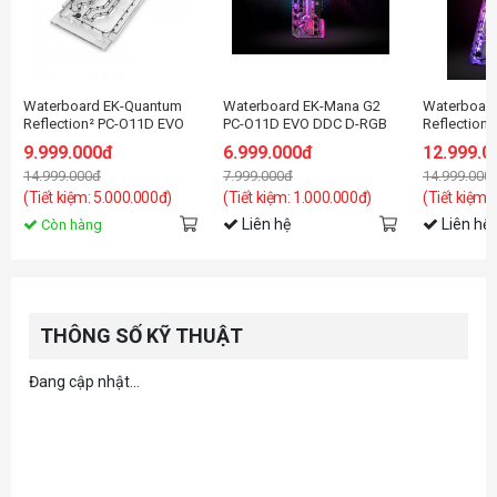
Waterboard EK-Quantum
Waterboard EK-Mana G2
Waterboar
Reflection² PC-O11D EVO
PC-O11D EVO DDC D-RGB
Reflection
D5 PWM D-RGB - Plexi
Distribution Plate
PWM D-RGB 
9.999.000đ
6.999.000đ
12.999.0
14.999.000đ
7.999.000đ
14.999.000
(Tiết kiệm: 5.000.000đ)
(Tiết kiệm: 1.000.000đ)
(Tiết kiệm:
Liên hệ
Liên hệ
Còn hàng
THÔNG SỐ KỸ THUẬT
Đang cập nhật...