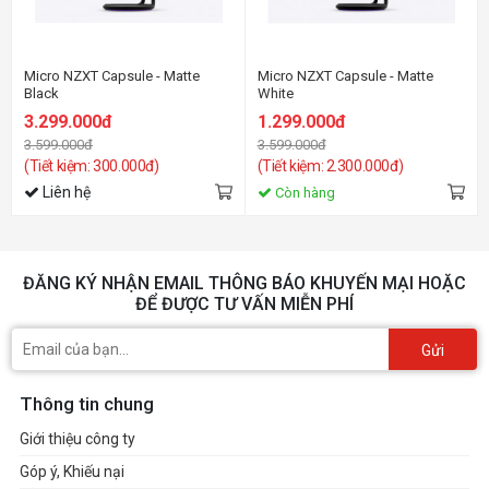
Micro NZXT Capsule - Matte
Micro NZXT Capsule - Matte
Black
White
3.299.000đ
1.299.000đ
3.599.000đ
3.599.000đ
(Tiết kiệm: 300.000đ)
(Tiết kiệm: 2.300.000đ)
Liên hệ
Còn hàng
ĐĂNG KÝ NHẬN EMAIL THÔNG BÁO KHUYẾN MẠI HOẶC
ĐỂ ĐƯỢC TƯ VẤN MIỄN PHÍ
Gửi
Thông tin chung
Giới thiệu công ty
Góp ý, Khiếu nại