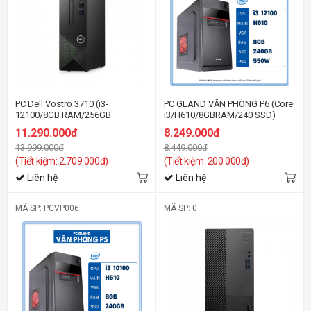
PC Dell Vostro 3710 (i3-
PC GLAND VĂN PHÒNG P6 (Core
12100/8GB RAM/256GB
i3/H610/8GBRAM/240 SSD)
SSD/WL+BT/K+M/Office/Win11)
11.290.000đ
8.249.000đ
13.999.000đ
8.449.000đ
(Tiết kiệm: 2.709.000đ)
(Tiết kiệm: 200.000đ)
Liên hệ
Liên hệ
MÃ SP: PCVP006
MÃ SP: 0