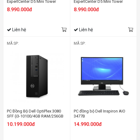
ExpertCenter D5 Mini Tower
ExpertCenter D5 Mini Tower
D500MA-3101001850
D500MA 3101000490
8.990.000đ
8.990.000đ
Liên hệ
Liên hệ
MÃ SP:
MÃ SP:
PC Đồng Bộ Dell OptiPlex 3080
PC đồng bộ Dell Inspiron AIO
SFF (i3-10100/4GB RAM/256GB
3477B
SSD/DVDRW/K+M/Fedora)
10.199.000đ
14.990.000đ
(70233230)