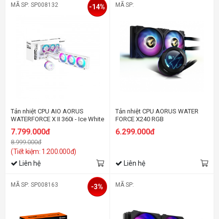
MÃ SP: SP008132
MÃ SP:
-14%
Tản nhiệt CPU AIO AORUS
Tản nhiệt CPU AORUS WATER
WATERFORCE X II 360i - Ice White
FORCE X240 RGB
7.799.000đ
6.299.000đ
8.999.000đ
(Tiết kiệm: 1.200.000đ)
Liên hệ
Liên hệ
MÃ SP: SP008163
MÃ SP:
-3%