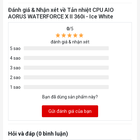
Quạt
Loại ổ trục: FDB
Đánh giá & Nhận xét về Tản nhiệt CPU AIO
AORUS WATERFORCE X II 360i - Ice White
Lưu lượng khí: 72 CFM
Áp suất khí: 3,15mmH20
0
/5
Độ ồn: 12~37,5 dBA
đánh giá & nhận xét
Phần mềm
GCC
5 sao
4 sao
3 sao
2 sao
1 sao
Bạn đã dùng sản phẩm này?
Gửi đánh giá của bạn
Hỏi và đáp (0 bình luận)