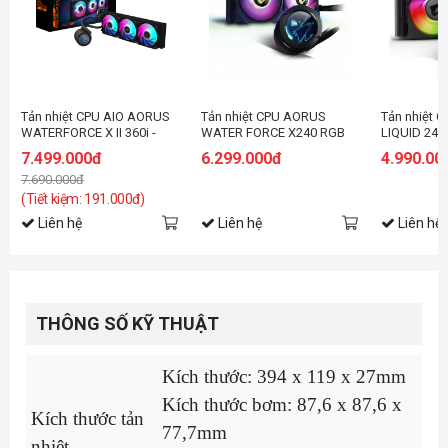
Tản nhiệt CPU AIO AORUS
Tản nhiệt CPU AORUS
Tản nhiệt 
WATERFORCE X II 360i -
WATER FORCE X240 RGB
LIQUID 240
Black
7.499.000đ
6.299.000đ
4.990.00
7.690.000đ
(Tiết kiệm: 191.000đ)
Liên hệ
Liên hệ
Liên hệ
THÔNG SỐ KỸ THUẬT
Kích thước: 394 x 119 x 27mm
Kích thước bơm: 87,6 x 87,6 x
Kích thước tản
77,7mm
nhiệt