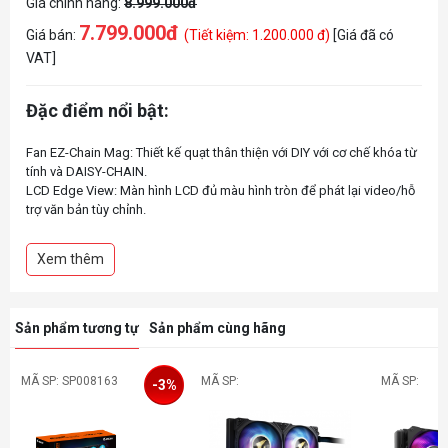
Giá chính hãng:
8.999.000đ
7.799.000đ
Giá bán:
(Tiết kiệm: 1.200.000 đ)
[Giá đã có
VAT]
Đặc điểm nổi bật:
Fan EZ-Chain Mag: Thiết kế quạt thân thiện với DIY với cơ chế khóa từ
tính và DAISY-CHAIN.
LCD Edge View: Màn hình LCD đủ màu hình tròn để phát lại video/hỗ
trợ văn bản tùy chỉnh.
Thiết kế cánh quạt mới tăng cả luồng không khí và áp suất, đồng thời
giảm tiếng ồn.
Xem thêm
Khối nước và quạt có tính năng chiếu sáng chuyển màu và đèn quạt
ARGB có thể được đồng bộ hóa với các thiết bị AORUS khác thông
qua GCC (Trung tâm điều khiển GIGABYTE).
Thiết kế phổ biến để điều khiển RPM của quạt và bơm, tương thích với
Sản phẩm tương tự
Sản phẩm cùng hãng
MÃ SP: SP008163
MÃ SP:
MÃ SP:
-3%