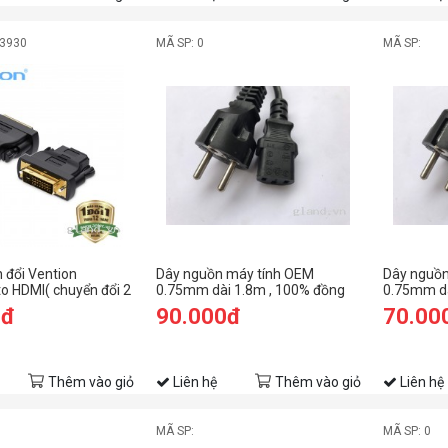
03930
MÃ SP: 0
MÃ SP:
 đổi Vention
Dây nguồn máy tính OEM
Dây nguồn
to HDMI( chuyển đổi 2
0.75mm dài 1.8m , 100% đồng
0.75mm dà
0đ
90.000đ
70.00
Thêm vào giỏ
Liên hệ
Thêm vào giỏ
Liên hệ
g
MÃ SP:
MÃ SP: 0