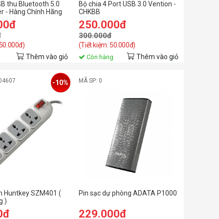
SB thu Bluetooth 5.0
Bộ chia 4 Port USB 3.0 Vention -
r - Hàng Chính Hãng
CHKBB
00đ
250.000đ
đ
300.000đ
 50.000đ)
(Tiết kiệm: 50.000đ)
Thêm vào giỏ
Thêm vào giỏ
Còn hàng
04607
MÃ SP: 0
-10%
n Huntkey SZM401 (
Pin sạc dự phòng ADATA P1000
g )
0đ
229.000đ