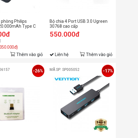
 phòng Philips
Bộ chia 4 Port USB 3.0 Ugreen
20.000mAh Type C
30768 cao cấp
00đ
550.000đ
đ
 350.000đ)
Thêm vào giỏ
Liên hệ
Thêm vào giỏ
06157
MÃ SP: SP005052
-26%
-17%