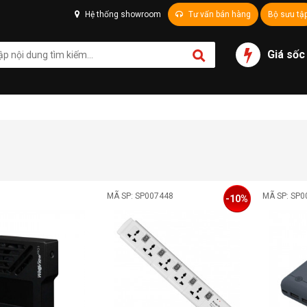
Hệ thống showroom
Tư vấn bán hàng
Bộ sưu tậ
Giá sốc
MÃ SP: SP007448
MÃ SP: SP0
-10%