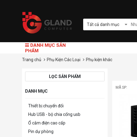
Tất cả danh mục
DANH MỤC SẢN
PHẨM
Trang chủ
Phụ Kiện Các Loại
Phụ kiện khác
LỌC SẢN PHẨM
MÃ SP:
DANH MỤC
Thiết bị chuyển đổi
Hub USB - bộ chia cổng usb
Ổ cắm điện cao cấp
Pin dự phòng