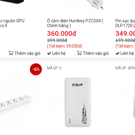
óc nguồn GPU
Ổ cắm điện Huntkey PZC504 (
Pin sạc dự
o II
Chính hãng )
DLP1720 
ệ
360.000đ
349.0
399.000đ
699.000
(Tiết kiệm: 39.000đ)
(Tiết kiệm:
Thêm vào giỏ
Liên hệ
Thêm vào giỏ
Liên hệ
MÃ SP: 0
MÃ SP: SP0
-6%