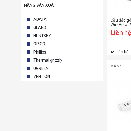
HÃNG SẢN XUẤT
ADATA
Đầu đảo g
WireView Pr
GLAND
Liên h
HUNTKEY
ORICO
Liên hệ
Phillips
Thermal grizzly
MÃ SP: 0
UGREEN
VENTION