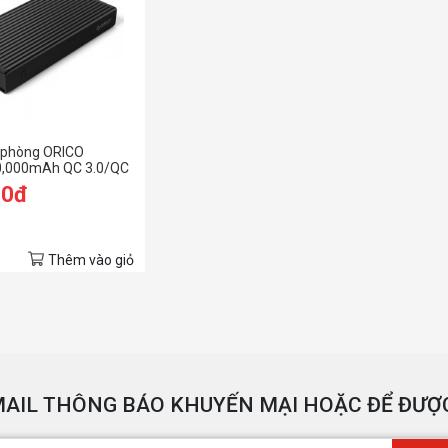
 phòng ORICO
0,000mAh QC 3.0/QC
 (K20000)
00đ
Thêm vào giỏ
AIL THÔNG BÁO KHUYẾN MẠI HOẶC ĐỂ ĐƯỢC