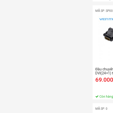
MÃ SP: SP0
Đầu chuyển
DVI(24+1) 
chiều)
69.00
Còn hàn
MÃ SP: 0