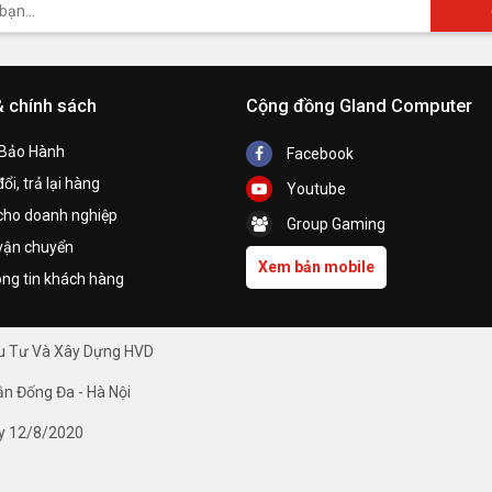
& chính sách
Cộng đồng Gland Computer
 Bảo Hành
Facebook
ổi, trả lại hàng
Youtube
cho doanh nghiệp
Group Gaming
vận chuyển
Xem bản mobile
ng tin khách hàng
ầu Tư Và Xây Dựng HVD
ận Đống Đa - Hà Nội
y 12/8/2020