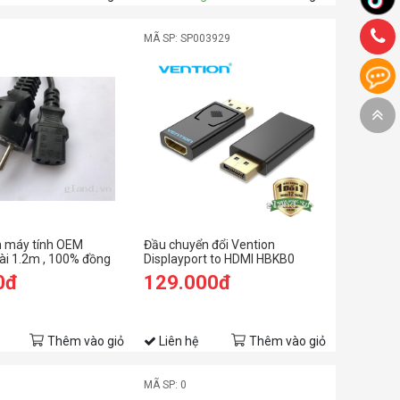
MÃ SP: SP003929
 máy tính OEM
Đầu chuyển đổi Vention
i 1.2m , 100% đồng
Displayport to HDMI HBKB0
0đ
129.000đ
Thêm vào giỏ
Liên hệ
Thêm vào giỏ
MÃ SP: 0