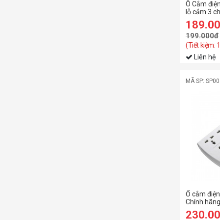
Ô Cắm điện
lỗ cắm 3 ch
sạc USB 2.
189.0
199.000đ
(Tiết kiệm: 
Liên hệ
MÃ SP: SP0
Ổ cắm điệ
Chính hãng
230.0