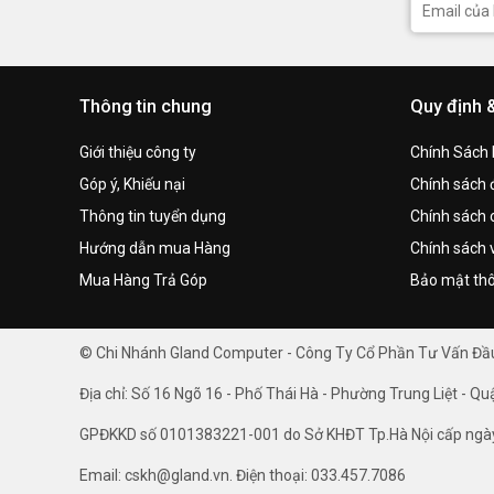
Thông tin chung
Quy định 
Giới thiệu công ty
Chính Sách
Góp ý, Khiếu nại
Chính sách đ
Thông tin tuyển dụng
Chính sách 
Hướng dẫn mua Hàng
Chính sách 
Mua Hàng Trả Góp
Bảo mật thô
© Chi Nhánh Gland Computer - Công Ty Cổ Phần Tư Vấn Đ
Địa chỉ: Số 16 Ngõ 16 - Phố Thái Hà - Phường Trung Liệt - Qu
GPĐKKD số 0101383221-001 do Sở KHĐT Tp.Hà Nội cấp ngà
Email: cskh@gland.vn. Điện thoại: 033.457.7086