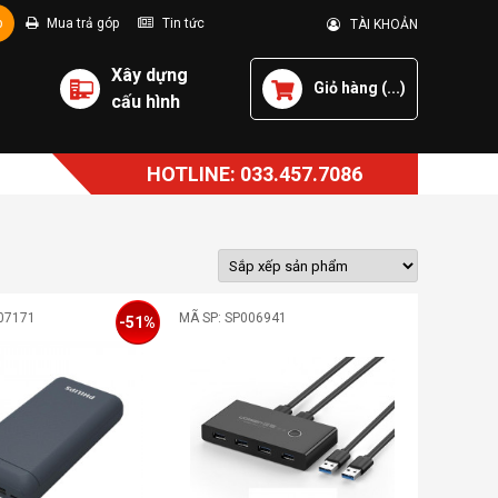
p
Mua trả góp
Tin tức
TÀI KHOẢN
Xây dựng
Giỏ hàng (
...
)
cấu hình
HOTLINE: 033.457.7086
07171
MÃ SP: SP006941
-51%