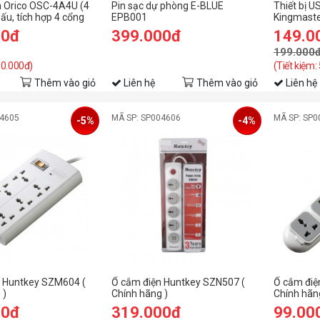
 Orico OSC-4A4U (4
Pin sạc dự phòng E-BLUE
Thiết bị U
ấu, tích hợp 4 cổng
EPB001
Kingmaste
4A)
00đ
399.000đ
149.0
199.000
10.000đ)
(Tiết kiệm:
Thêm vào giỏ
Liên hệ
Thêm vào giỏ
Liên hệ
04605
MÃ SP: SP004606
MÃ SP: SP0
-5%
-4%
n Huntkey SZM604 (
Ổ cắm điện Huntkey SZN507 (
Ổ cắm điệ
 )
Chính hãng )
Chính hãn
00đ
319.000đ
99.00