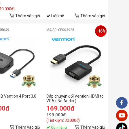
đ
 10.000đ)
Thêm vào giỏ
Liên hệ
Thêm vào giỏ
05049
MÃ SP: SP003928
-16%
B Vention 4 Port 3.0
Cáp chuyển đổi Vention HDMI to
VGA ( No Audio )
00đ
169.000đ
199.000đ
(Tiết kiệm: 30.000đ)
Thêm vào giỏ
Thêm vào giỏ
Còn hàng