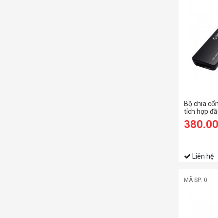
Bộ chia cổ
tích hợp đ
(H3TS-U3)
380.0
Liên hệ
MÃ SP: 0