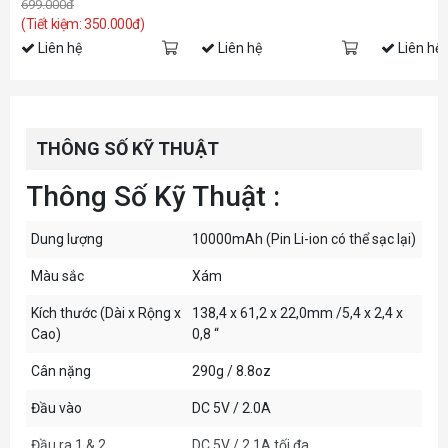
699.000đ
(Tiết kiệm: 350.000đ)
Liên hệ
Liên hệ
Liên hệ
THÔNG SỐ KỸ THUẬT
Thông Số Kỹ Thuật :
Dung lượng
10000mAh (Pin Li-ion có thể sạc lại)
Màu sắc
Xám
Kích thước (Dài x Rộng x
138,4 x 61,2 x 22,0mm /5,4 x 2,4 x
Cao)
0,8 “
Cân nặng
290g / 8.8oz
Đầu vào
DC 5V / 2.0A
Đầu ra 1 & 2
DC 5V / 2.1A tối đa