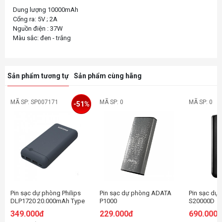
Dung lượng 10000mAh
Cổng ra: 5V ; 2A
Nguồn điện : 37W
Sản phẩm tương tự
Sản phẩm cùng hãng
MÃ SP: SP007171
MÃ SP: 0
MÃ SP: 0
-51%
Pin sạc dự phòng Philips
Pin sạc dự phòng ADATA
Pin sạc dự
DLP1720 20.000mAh Type
P1000
S20000D
C
349.000đ
229.000đ
690.000