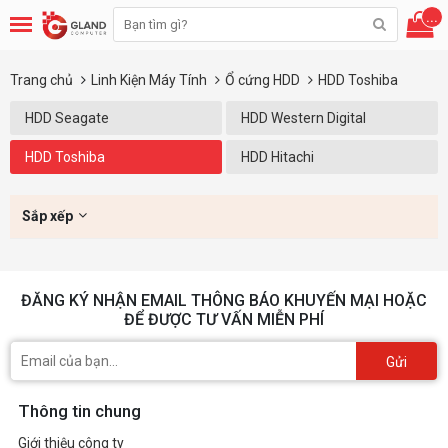
...
Trang chủ
Linh Kiện Máy Tính
Ổ cứng HDD
HDD Toshiba
HDD Seagate
HDD Western Digital
HDD Toshiba
HDD Hitachi
Sắp xếp
ĐĂNG KÝ NHẬN EMAIL THÔNG BÁO KHUYẾN MẠI HOẶC
ĐỂ ĐƯỢC TƯ VẤN MIỄN PHÍ
Gửi
Thông tin chung
Giới thiệu công ty