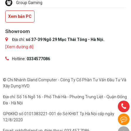
Group Gaming
Xem bản PC
Showroom
Địa chỉ:
số 37-39 Ngõ 29 Mạc Thái Tông - Hà Nội.
[Xem đường đi]
Hotline:
0334577086
© Chi Nhánh Gland Computer - Công Ty Cổ Phần Tư Vấn Đầu Tư Và
Xây Dựng HVD
Địa chỉ: Số 16 Ngõ 16 - Phố Thái Hà - Phường Trung Liệt - Quận Đống
Đa - Hà Nội
GPĐKKD số 0101383221-001 do Sở KHĐT Tp.Hà Nội cấp ngày
12/8/2020
Email: cskh@gland.vn. Điện thoại: 033.457.7086