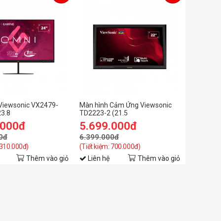
Viewsonic VX2479-
Màn hình Cảm Ứng Viewsonic
3.8
TD2223-2 (21.5
/IPS/180Hz/1ms)
inch/FHD/VA/75Hz/6.5ms)
.000đ
5.699.000đ
0đ
6.399.000đ
 310.000đ)
(Tiết kiệm: 700.000đ)
Thêm vào giỏ
Liên hệ
Thêm vào giỏ