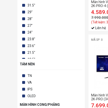
Màn hình 
31.5"
2K-PRO-4 
Inch/QHD/
4.589
29"
7.990.00
28"
(Tiết kiệm: 
27"
Liên hệ
24"
23.8"
MÃ SP: 0
23.6"
21.5"
19.5"
TẤM NỀN
19"
18.5"
TN
15,6"
VA
IPS
Màn hình 
OLED
2K-PRO (3
inch/UWQ
7.699
MÀN HÌNH CONG/PHẲNG