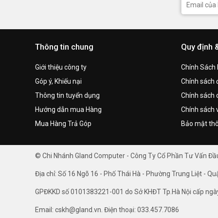
Thông tin chung
Quy định 
Giới thiệu công ty
Chính Sách
Góp ý, Khiếu nại
Chính sách đ
Thông tin tuyển dụng
Chính sách 
Hướng dẫn mua Hàng
Chính sách 
Mua Hàng Trả Góp
Bảo mật thô
© Chi Nhánh Gland Computer - Công Ty Cổ Phần Tư Vấn Đ
Địa chỉ: Số 16 Ngõ 16 - Phố Thái Hà - Phường Trung Liệt - Qu
GPĐKKD số 0101383221-001 do Sở KHĐT Tp.Hà Nội cấp ngà
Email: cskh@gland.vn. Điện thoại: 033.457.7086