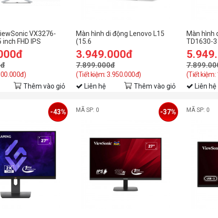
ViewSonic VX3276-
Màn hình di động Lenovo L15
Màn hình 
 inch FHD IPS
(15.6
TD1630-3 
inch/FHD/IPS/60Hz/6ms/USB-
inch/WXG
.000đ
3.949.000đ
5.949
C) (66E4UAC1WW)
ứng)
0đ
7.899.000đ
7.899.00
 600.000đ)
(Tiết kiệm: 3.950.000đ)
(Tiết kiệm:
Thêm vào giỏ
Liên hệ
Thêm vào giỏ
Liên hệ
MÃ SP: 0
MÃ SP: 0
-43%
-37%