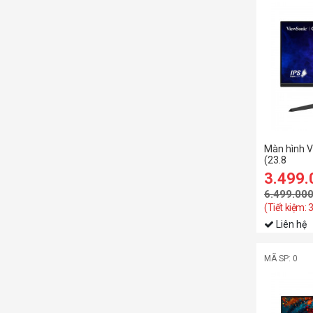
Màn hình 
(23.8
inch/FHD/
3.499
6.499.00
(Tiết kiệm: 
Liên hệ
MÃ SP: 0