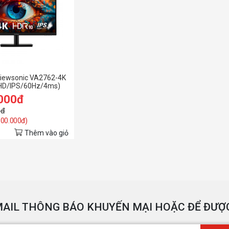
Viewsonic VA2762-4K
UHD/IPS/60Hz/4ms)
.000đ
0đ
 500.000đ)
Thêm vào giỏ
AIL THÔNG BÁO KHUYẾN MẠI HOẶC ĐỂ ĐƯỢC