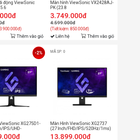
di động ViewSonic
Màn hình ViewSonic VX2428AJ-
5.6
PK (23.8
/IPS/60Hz/7ms/USB-
inch/FHD/IPS/240Hz/0.5ms/loa)
.000đ
3.749.000đ
0đ
4.599.000đ
 3.900.000đ)
(Tiết kiệm: 850.000đ)
Thêm vào giỏ
Liên hệ
Thêm vào giỏ
MÃ SP: 0
-2%
ViewSonic XG275D1-
Màn Hình ViewSonic XG2737
ch/IPS/UHD-
(27 Inch/FHD/IPS/520Hz/1ms)
D-320Hz/0.5ms)
9.000đ
13.899.000đ