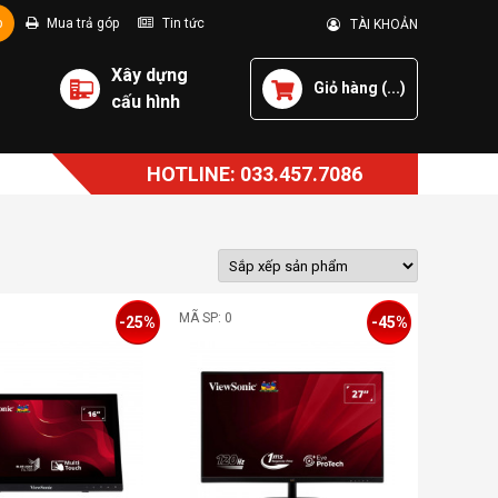
p
Mua trả góp
Tin tức
TÀI KHOẢN
Xây dựng
Giỏ hàng (
...
)
cấu hình
HOTLINE: 033.457.7086
MÃ SP: 0
-25%
-45%