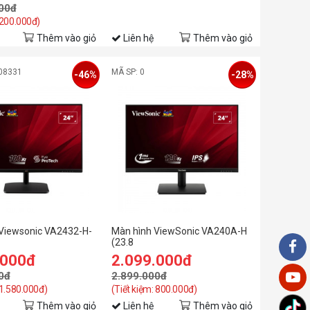
00đ
 200.000đ)
Thêm vào giỏ
Liên hệ
Thêm vào giỏ
08331
MÃ SP: 0
-46%
-28%
Viewsonic VA2432-H-
Màn hình ViewSonic VA240A-H
(23.8
/IPS/100Hz/1ms)
inch/FHD/IPS/120Hz/1ms)
.000đ
2.099.000đ
0đ
2.899.000đ
 1.580.000đ)
(Tiết kiệm: 800.000đ)
Thêm vào giỏ
Liên hệ
Thêm vào giỏ