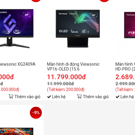
Viewsonic XG2409A
Màn hình di động Viewsonic
Màn hình 
VP16-OLED (15.6
HD-PRO (2
IPS/240Hz/1ms)
inch/FHD/OLED/60Hz/1ms)
inch/FHD
.000đ
11.799.000đ
2.689
0đ
11.999.000đ
2.999.00
3.000.000đ)
(Tiết kiệm: 200.000đ)
(Tiết kiệm:
Thêm vào giỏ
Liên hệ
Thêm vào giỏ
Liên hệ
-9%