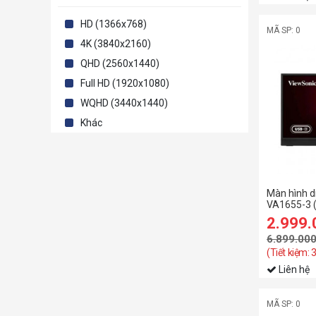
HD (1366x768)
MÃ SP: 0
4K (3840x2160)
QHD (2560x1440)
Full HD (1920x1080)
WQHD (3440x1440)
Khác
Màn hình d
VA1655-3 (
inch/FHD/
2.999
6.899.00
(Tiết kiệm: 
Liên hệ
MÃ SP: 0