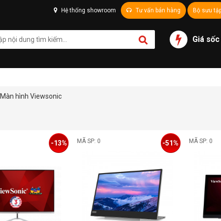
Hệ thống showroom
Tư vấn bán hàng
Bộ sưu tậ
Giá sốc
Màn hình Viewsonic
MÃ SP: 0
MÃ SP: 0
-13%
-51%