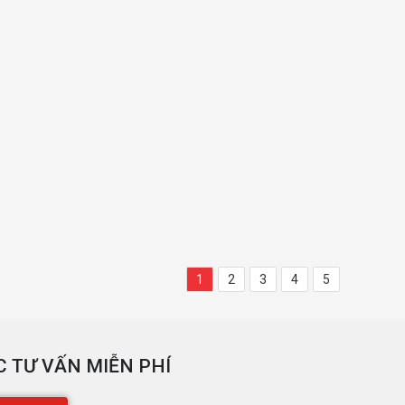
1
2
3
4
5
 TƯ VẤN MIỄN PHÍ