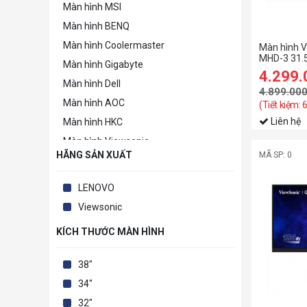
Màn hình MSI
Màn hình BENQ
Màn hình Coolermaster
Màn hình 
MHD-3 31.5
Màn hình Gigabyte
4.299
Màn hình Dell
4.899.00
Màn hình AOC
(Tiết kiệm:
Liên hệ
Màn hình HKC
Màn hình Viewsonic
HÃNG SẢN XUẤT
MÃ SP: 0
Màn hình HP
Màn hình LENOVO
LENOVO
Màn hình hãng khác
Viewsonic
KÍCH THƯỚC MÀN HÌNH
38"
34"
32"