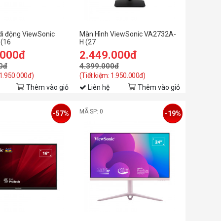
di động ViewSonic
Màn Hình ViewSonic VA2732A-
(16
H (27
A/TN/60Hz/12ms/loa/cảm
inch/FHD/IPS/120Hz/1ms)
.000đ
2.449.000đ
0đ
4.399.000đ
 1.950.000đ)
(Tiết kiệm: 1.950.000đ)
Thêm vào giỏ
Liên hệ
Thêm vào giỏ
MÃ SP: 0
-57%
-19%