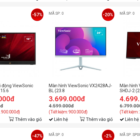
MÃ SP: 0
MÃ SP: 0
-57%
-20%
i động ViewSonic
Màn hình ViewSonic VX2428AJ-
Màn hình 
15.6
BL (23.8
SHDJ-2 (2
IPS/60Hz/7ms)
inch/FHD/IPS/240Hz/0.5ms/loa)
inch/QHD
.000đ
3.699.000đ
4.699
0đ
4.599.000đ
6.799.00
3.900.000đ)
(Tiết kiệm: 900.000đ)
(Tiết kiệm:
Thêm vào giỏ
Liên hệ
Thêm vào giỏ
Liên hệ
MÃ SP: 0
MÃ SP: SP0
-47%
-2%