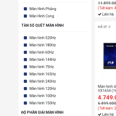
11.899.0
(Tiết kiệm: 
Màn Hình Phẳng
Liên hệ
Màn Hình Cong
TẦN SỐ QUÉT MÀN HÌNH
MÃ SP: 0
Màn hình 520Hz
Màn hình 180Hz
Màn hình 60Hz
Màn hình 144Hz
Màn hình 75Hz
Màn hình 165Hz
Màn hình 240Hz
Màn hình d
Màn hình 120Hz
VX1654 (1
inch/FHD/
Màn hình 100Hz
4.749
C/Loa)
Màn hình 150Hz
6.899.00
(Tiết kiệm: 
ĐỘ PHÂN GIẢI MÀN HÌNH
Liên hệ