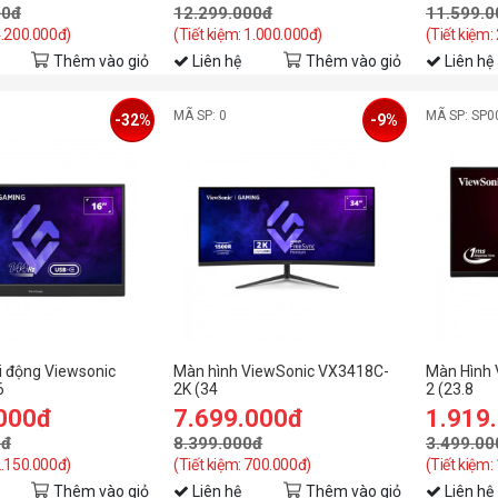
00đ
12.299.000đ
11.599.0
4.200.000đ)
(Tiết kiệm: 1.000.000đ)
(Tiết kiệm:
Thêm vào giỏ
Liên hệ
Thêm vào giỏ
Liên hệ
MÃ SP: 0
MÃ SP: SP0
-32%
-9%
i động Viewsonic
Màn hình ViewSonic VX3418C-
Màn Hình 
6
2K (34
2 (23.8
IPS/144Hz/4.67ms/USB-
inch/UWQHD/VA/180Hz/1ms/loa/cong)
inch/FHD
.000đ
7.699.000đ
1.919
0đ
8.399.000đ
3.499.00
2.150.000đ)
(Tiết kiệm: 700.000đ)
(Tiết kiệm:
Thêm vào giỏ
Liên hệ
Thêm vào giỏ
Liên hệ