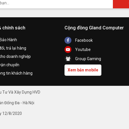
& chính sách
Cộng đồng Gland Computer
 Bảo Hành
Facebook
ổi, trả lại hàng
Youtube
cho doanh nghiệp
Group Gaming
vận chuyển
Xem bản mobile
ng tin khách hàng
ầu Tư Và Xây Dựng HVD
ận Đống Đa - Hà Nội
y 12/8/2020