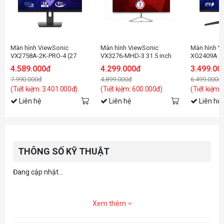
Màn hình ViewSonic
Màn hình ViewSonic
Màn hình V
VX2758A-2K-PRO-4 (27
VX3276-MHD-3 31.5 inch
XG2409A (2
Inch/QHD/IPS/180Hz/1ms)
FHD IPS
inch/FHD/I
4.589.000đ
4.299.000đ
3.499.00
7.990.000đ
4.899.000đ
6.499.000đ
(Tiết kiệm: 3.401.000đ)
(Tiết kiệm: 600.000đ)
(Tiết kiệm:
Liên hệ
Liên hệ
Liên hệ
THÔNG SỐ KỸ THUẬT
Đang cập nhật...
Xem thêm