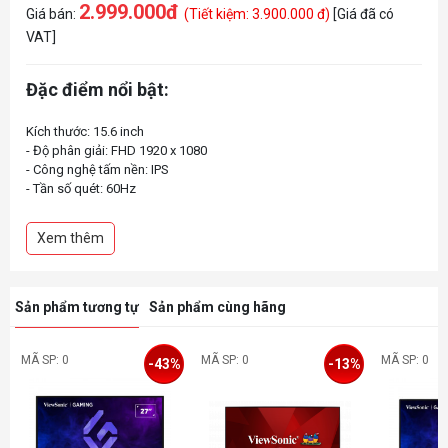
2.999.000đ
Giá bán:
(Tiết kiệm: 3.900.000 đ)
[Giá đã có
VAT]
Đặc điểm nổi bật:
Kích thước: 15.6 inch
- Độ phân giải: FHD 1920 x 1080
- Công nghệ tấm nền: IPS
- Tần số quét: 60Hz
- Thời gian phản hồi: 7ms GtG
- Độ sáng: 250 nits
Xem thêm
- Tỉ lệ tương phản: 1000:1
- Tích hợp loa: 0.8W x2
- Cổng kết nối:
- USB Type C (Power) x1
Sản phẩm tương tự
Sản phẩm cùng hãng
- USB Type C x1
MÃ SP: 0
MÃ SP: 0
MÃ SP: 0
-43%
-13%