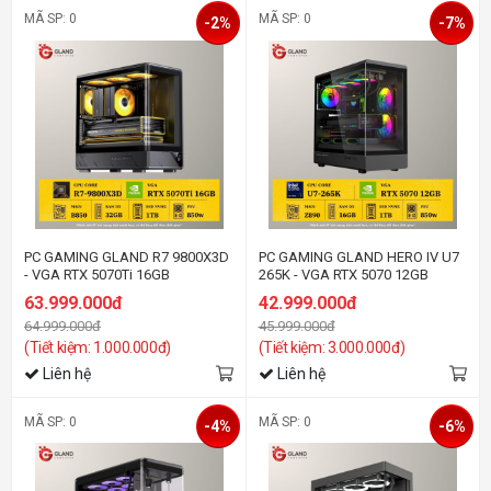
MÃ SP: 0
MÃ SP: 0
-2%
-7%
PC GAMING GLAND R7 9800X3D
PC GAMING GLAND HERO IV U7
- VGA RTX 5070Ti 16GB
265K - VGA RTX 5070 12GB
63.999.000đ
42.999.000đ
64.999.000đ
45.999.000đ
(Tiết kiệm: 1.000.000đ)
(Tiết kiệm: 3.000.000đ)
Liên hệ
Liên hệ
MÃ SP: 0
MÃ SP: 0
-4%
-6%