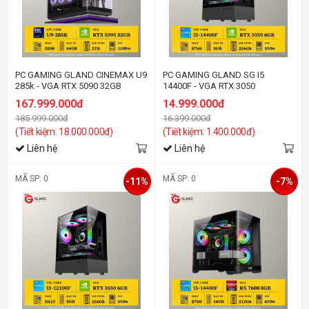
PC GAMING GLAND CINEMAX U9
PC GAMING GLAND SG I5
285k - VGA RTX 5090 32GB
14400F - VGA RTX 3050
167.999.000đ
14.999.000đ
185.999.000đ
16.399.000đ
(Tiết kiệm: 18.000.000đ)
(Tiết kiệm: 1.400.000đ)
Liên hệ
Liên hệ
MÃ SP: 0
MÃ SP: 0
-11%
-7%