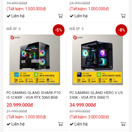
19.499.000đ
25.999.000đ
(Tiết kiệm: 1.500.000đ)
(Tiết kiệm: 1.000.000đ)
Liên hệ
Liên hệ
MÃ SP: 0
MÃ SP: 0
-5%
-8%
PC GAMING GLAND SHARK P10
PC GAMING GLAND HERO V U5
i5 12400F - VGA RTX 5060 8GB
245K - VGA RTX 5060 Ti
20.999.000đ
34.999.000đ
21.999.000đ
37.999.000đ
(Tiết kiệm: 1.000.000đ)
(Tiết kiệm: 3.000.000đ)
Liên hệ
Liên hệ