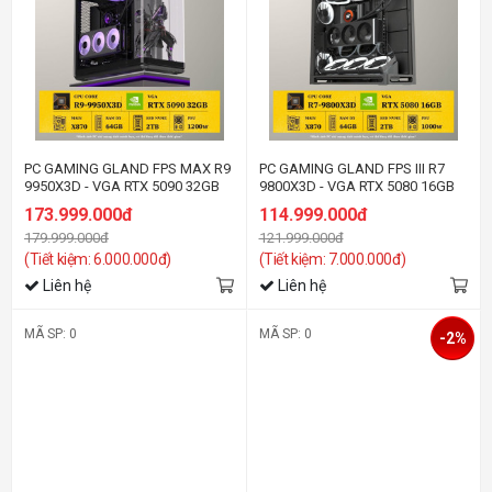
PC GAMING GLAND FPS MAX R9
PC GAMING GLAND FPS III R7
9950X3D - VGA RTX 5090 32GB
9800X3D - VGA RTX 5080 16GB
173.999.000đ
114.999.000đ
179.999.000đ
121.999.000đ
(Tiết kiệm: 6.000.000đ)
(Tiết kiệm: 7.000.000đ)
Liên hệ
Liên hệ
MÃ SP: 0
MÃ SP: 0
-2%