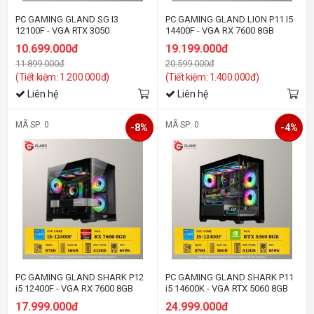
PC GAMING GLAND SG I3
PC GAMING GLAND LION P11 I5
12100F - VGA RTX 3050
14400F - VGA RX 7600 8GB
10.699.000đ
19.199.000đ
11.899.000đ
20.599.000đ
(Tiết kiệm: 1.200.000đ)
(Tiết kiệm: 1.400.000đ)
Liên hệ
Liên hệ
MÃ SP: 0
MÃ SP: 0
-8%
-4%
PC GAMING GLAND SHARK P12
PC GAMING GLAND SHARK P11
i5 12400F - VGA RX 7600 8GB
i5 14600K - VGA RTX 5060 8GB
17.999.000đ
24.999.000đ