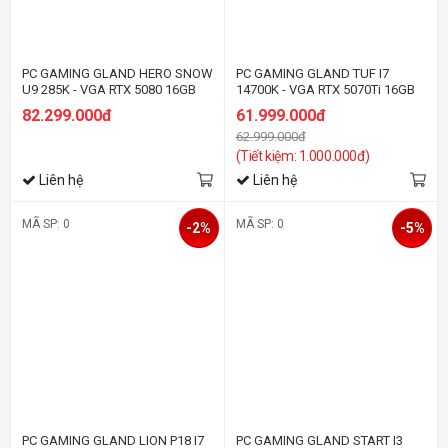
PC GAMING GLAND HERO SNOW
PC GAMING GLAND TUF I7
U9 285K - VGA RTX 5080 16GB
14700K - VGA RTX 5070Ti 16GB
82.299.000đ
61.999.000đ
62.999.000đ
(Tiết kiệm: 1.000.000đ)
Liên hệ
Liên hệ
MÃ SP: 0
MÃ SP: 0
-2%
-5%
PC GAMING GLAND LION P18 I7
PC GAMING GLAND START I3