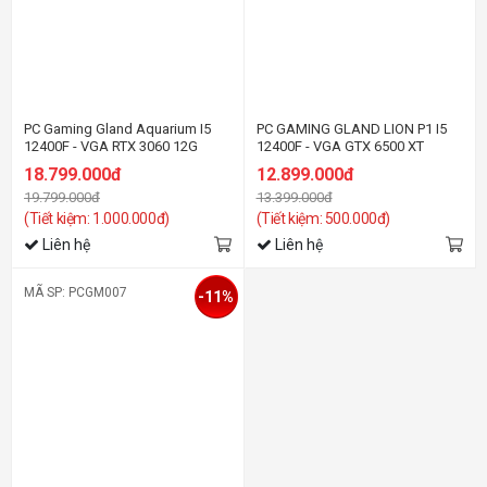
PC Gaming Gland Aquarium I5
PC GAMING GLAND LION P1 I5
12400F - VGA RTX 3060 12G
12400F - VGA GTX 6500 XT
18.799.000đ
12.899.000đ
19.799.000đ
13.399.000đ
(Tiết kiệm: 1.000.000đ)
(Tiết kiệm: 500.000đ)
Liên hệ
Liên hệ
MÃ SP: PCGM007
-11%