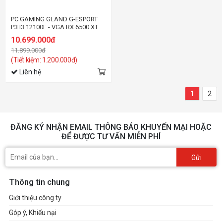
PC GAMING GLAND G-ESPORT
P3 I3 12100F - VGA RX 6500 XT
10.699.000đ
11.899.000đ
(Tiết kiệm: 1.200.000đ)
Liên hệ
1
2
ĐĂNG KÝ NHẬN EMAIL THÔNG BÁO KHUYẾN MẠI HOẶC
ĐỂ ĐƯỢC TƯ VẤN MIỄN PHÍ
Gửi
Thông tin chung
Giới thiệu công ty
Góp ý, Khiếu nại