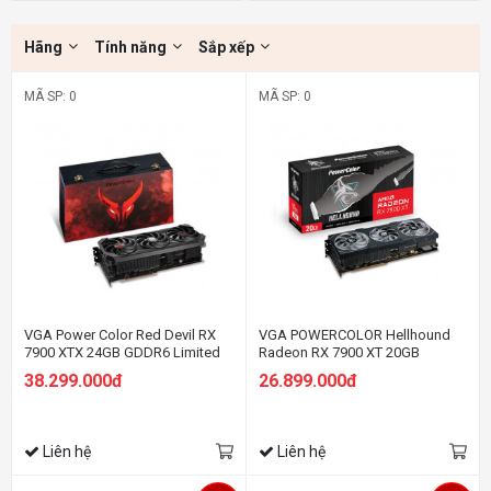
Hãng
Tính năng
Sắp xếp
MÃ SP: 0
MÃ SP: 0
VGA Power Color Red Devil RX
VGA POWERCOLOR Hellhound
7900 XTX 24GB GDDR6 Limited
Radeon RX 7900 XT 20GB
Edition
GDDR6
38.299.000đ
26.899.000đ
Liên hệ
Liên hệ