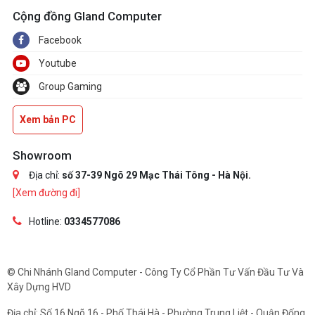
Cộng đồng Gland Computer
Facebook
Youtube
Group Gaming
Xem bản PC
Showroom
Địa chỉ:
số 37-39 Ngõ 29 Mạc Thái Tông - Hà Nội.
[Xem đường đi]
Hotline:
0334577086
© Chi Nhánh Gland Computer - Công Ty Cổ Phần Tư Vấn Đầu Tư Và
Xây Dựng HVD
Địa chỉ: Số 16 Ngõ 16 - Phố Thái Hà - Phường Trung Liệt - Quận Đống