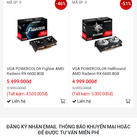
MÃ SP: 0
MÃ SP: 0
-46%
-51%
VGA POWERCOLOR Fighter AMD
VGA POWERCOLOR Hellhound
Radeon RX 6600 8GB
AMD Radeon RX 6600 8GB
5.499.000đ
4.999.000đ
9.999.000đ
9.999.000đ
(Tiết kiệm: 4.500.000đ)
(Tiết kiệm: 5.000.000đ)
Liên hệ
Liên hệ
ĐĂNG KÝ NHẬN EMAIL THÔNG BÁO KHUYẾN MẠI HOẶC
ĐỂ ĐƯỢC TƯ VẤN MIỄN PHÍ