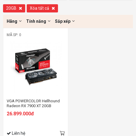
20GB
Xóa tất cả
Hãng
Tính năng
Sắp xếp
MÃ SP: 0
VGA POWERCOLOR Hellhound
Radeon RX 7900 XT 20GB
GDDR6
26.899.000đ
Liên hệ