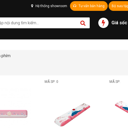
Hệ thống showroom
Tư vấn bán hàng
Bộ sưu tậ
Giá sốc
n phím
MÃ SP: 0
MÃ SP: