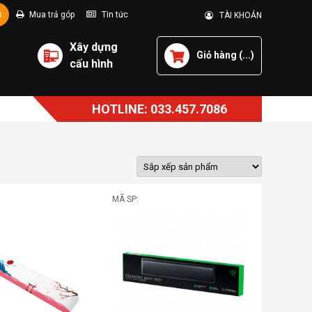
p
Mua trả góp
Tin tức
TÀI KHOẢN
Xây dựng
Giỏ hàng (
...
)
cấu hình
HOTLINE: 033.457.7086
MÃ SP: