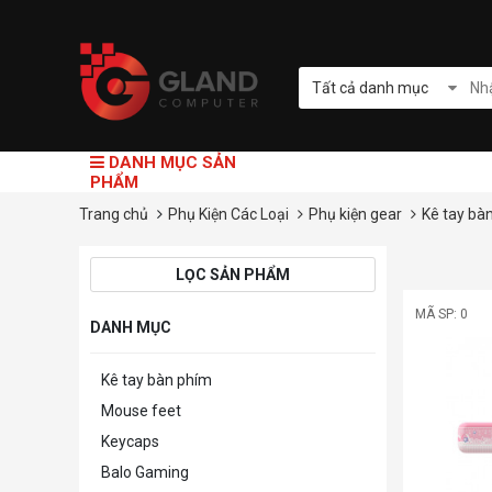
Tất cả danh mục
DANH MỤC SẢN
PHẨM
Trang chủ
Phụ Kiện Các Loại
Phụ kiện gear
Kê tay bà
LỌC SẢN PHẨM
MÃ SP: 0
DANH MỤC
Kê tay bàn phím
Mouse feet
Keycaps
Balo Gaming