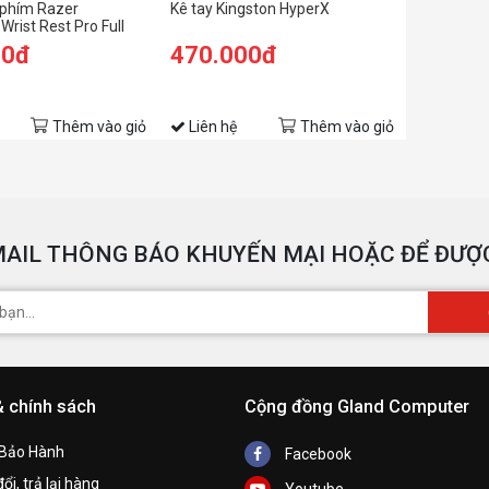
 phím Razer
Kê tay Kingston HyperX
rist Rest Pro Full
00đ
470.000đ
Thêm vào giỏ
Liên hệ
Thêm vào giỏ
AIL THÔNG BÁO KHUYẾN MẠI HOẶC ĐỂ ĐƯỢC
& chính sách
Cộng đồng Gland Computer
 Bảo Hành
Facebook
ổi, trả lại hàng
Youtube