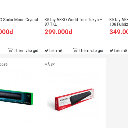
O Sailor Moon Crystal
Kê tay AKKO World Tour Tokyo –
Kê tay AK
87 TKL
108 Fullsi
.000đ
299.000đ
349.0
Thêm vào giỏ
Liên hệ
Thêm vào giỏ
Liên hệ
05586
MÃ SP: