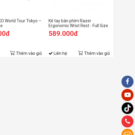
KO World Tour Tokyo –
Kê tay bàn phím Razer
ze
Ergonomic Wrist Rest - Full Size
KYB (not Pro)
00đ
589.000đ
Thêm vào giỏ
Liên hệ
Thêm vào giỏ