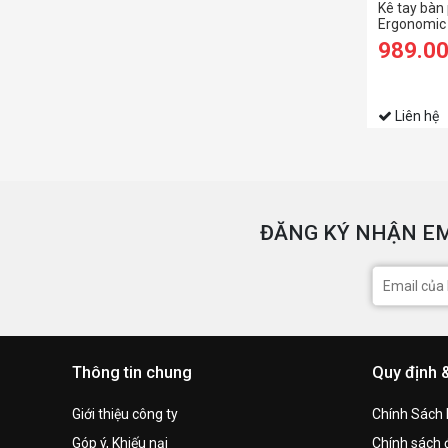
Kê tay bàn
Ergonomic W
Size KYB
989.0
Liên hệ
ĐĂNG KÝ NHẬN EM
Thông tin chung
Quy định 
Giới thiệu công ty
Chính Sách
Góp ý, Khiếu nại
Chính sách đ