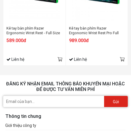
Kê tay bàn phím Razer
Kê tay bàn phím Razer
Ergonomic Wrist Rest - Full Size
Ergonomic Wrist Rest Pro Full
KYB (not Pro)
Size KYB
589.000đ
989.000đ
Liên hệ
Liên hệ
ĐĂNG KÝ NHẬN EMAIL THÔNG BÁO KHUYẾN MẠI HOẶC
ĐỂ ĐƯỢC TƯ VẤN MIỄN PHÍ
Gửi
Thông tin chung
Giới thiệu công ty