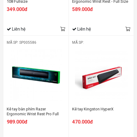
108 Fullsize
Ergonomic Wrist Rest - Full Size
KYB (not Pro)
349.000đ
589.000đ
Liên hệ
Liên hệ
MÃ SP: SP005586
MÃ SP:
Kê tay bàn phím Razer
Kê tay Kingston HyperX
Ergonomic Wrist Rest Pro Full
Size KYB
989.000đ
470.000đ