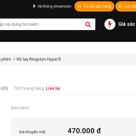
Hệ thống showroom
Tư vấn bán hàng
Bộ sưu tậ
Giá sốc
n phím
Kê tay Kingston HyperX
1435
Tình trạng hàng:
Liên hệ
Bảo hành:
470.000 đ
Giá khuyến mãi: