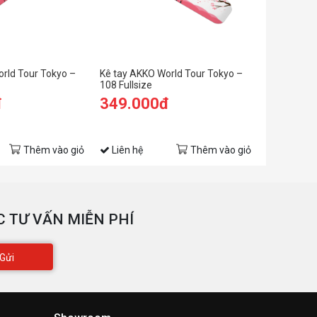
rld Tour Tokyo –
Kê tay AKKO World Tour Tokyo –
108 Fullsize
đ
349.000đ
Thêm vào giỏ
Liên hệ
Thêm vào giỏ
 TƯ VẤN MIỄN PHÍ
Gửi