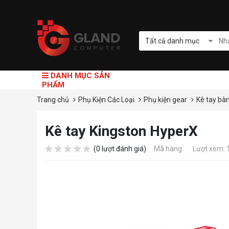
Tất cả danh mục
DANH MỤC SẢN
PHẨM
Trang chủ
Phụ Kiện Các Loại
Phụ kiện gear
Kê tay bà
Kê tay Kingston HyperX
(0 lượt đánh giá)
Mã hàng:
Lượt xem: