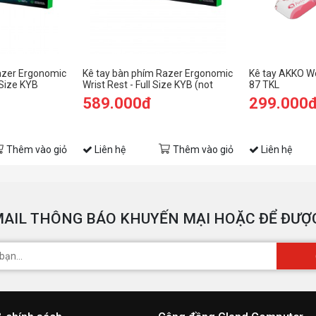
azer Ergonomic
Kê tay bàn phím Razer Ergonomic
Kê tay AKKO Wo
 Size KYB
Wrist Rest - Full Size KYB (not
87 TKL
Pro)
589.000đ
299.000
Thêm vào giỏ
Liên hệ
Thêm vào giỏ
Liên hệ
AIL THÔNG BÁO KHUYẾN MẠI HOẶC ĐỂ ĐƯỢC