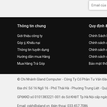
Thông tin chung
Quy định 
Giới thiệu công ty
Chính Sách
Góp ý, Khiếu nại
Chính sách đ
Thông tin tuyển dụng
Chính sách 
Hướng dẫn mua Hàng
Chính sách 
Mua Hàng Trả Góp
Bảo mật thô
© Chi Nhánh Gland Computer - Công Ty Cổ Phần Tư Vấn Đ
Địa chỉ: Số 16 Ngõ 16 - Phố Thái Hà - Phường Trung Liệt - Qu
GPĐKKD số 0101383221-001 do Sở KHĐT Tp.Hà Nội cấp ngà
Email: cskh@gland.vn. Điện thoại: 033.457.7086