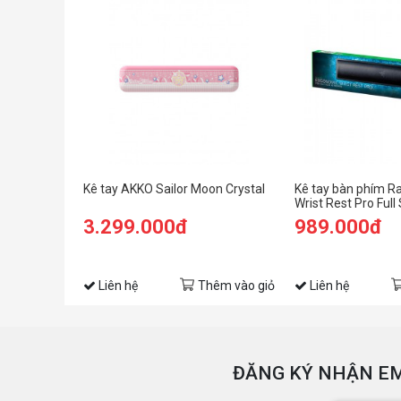
Kê tay AKKO Sailor Moon Crystal
Kê tay bàn phím R
Wrist Rest Pro Full
3.299.000đ
989.000đ
Liên hệ
Thêm vào giỏ
Liên hệ
ĐĂNG KÝ NHẬN EM