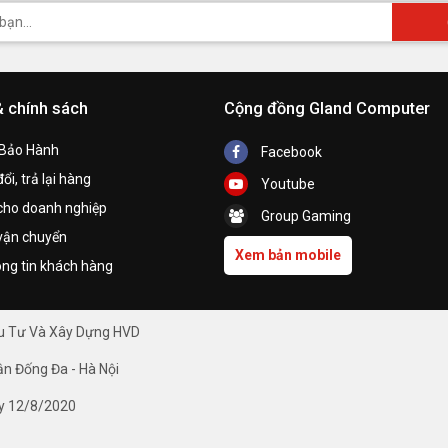
& chính sách
Cộng đồng Gland Computer
 Bảo Hành
Facebook
ổi, trả lại hàng
Youtube
cho doanh nghiệp
Group Gaming
vận chuyển
Xem bản mobile
ng tin khách hàng
ầu Tư Và Xây Dựng HVD
ận Đống Đa - Hà Nội
y 12/8/2020