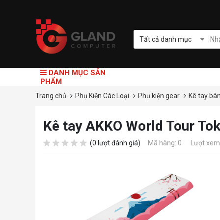
Tất cả danh mục
DANH MỤC SẢN
PHẨM
Trang chủ
Phụ Kiện Các Loại
Phụ kiện gear
Kê tay bà
Kê tay AKKO World Tour Tok
(0 lượt đánh giá)
Mã hàng: 0
Lượt xem