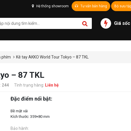
Hệ thống showroom
Tư vấn bán hàng
Bộ sưu tậ
Giá sốc
n phím
Kê tay AKKO World Tour Tokyo – 87 TKL
yo – 87 TKL
:
244
Tình trạng hàng:
Liên hệ
Đặc điểm nổi bật:
Bề mặt vải
Bảo hành: