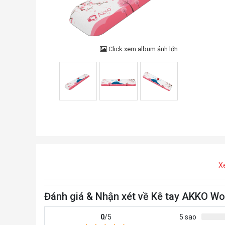
Click xem album ảnh lớn
X
Đánh giá & Nhận xét về Kê tay AKKO Wo
0
/5
5 sao