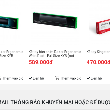
azer Ergonomic
Kê tay bàn phím Razer Ergonomic
Kê tay Kingsto
 Size KYB
Wrist Rest - Full Size KYB (not
Pro)
589.000đ
470.000
Thêm vào giỏ
Liên hệ
Thêm vào giỏ
Liên hệ
AIL THÔNG BÁO KHUYẾN MẠI HOẶC ĐỂ ĐƯỢC