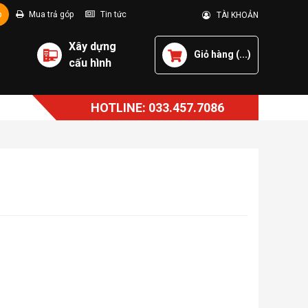
p
Mua trả góp
Tin tức
TÀI KHOẢN
Xây dựng
Giỏ hàng (
...
)
cấu hình
HOTLINE: 033.457.7086