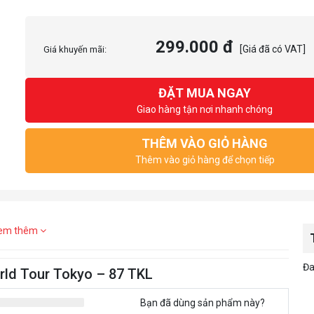
299.000 đ
[Giá đã có VAT]
Giá khuyến mãi:
ĐẶT MUA NGAY
Giao hàng tận nơi nhanh chóng
THÊM VÀO GIỎ HÀNG
Thêm vào giỏ hàng để chọn tiếp
em thêm
Đa
rld Tour Tokyo – 87 TKL
Bạn đã dùng sản phẩm này?