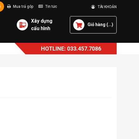
p
Mua trả góp
Tin tức
TÀI KHOẢN
Xây dựng
Giỏ hàng (
...
)
cấu hình
HOTLINE: 033.457.7086