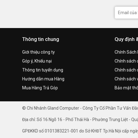
Thông tin chung
Quy định 
Giới thiệu công ty
Chính Sách
Góp ý, Khiếu nại
Chính sách đ
Thông tin tuyển dụng
Chính sách 
Hướng dẫn mua Hàng
Chính sách 
Mua Hàng Trả Góp
Bảo mật thô
© Chi Nhánh Gland Computer - Công Ty Cổ Phần Tư Vấn Đ
Địa chỉ: Số 16 Ngõ 16 - Phố Thái Hà - Phường Trung Liệt - Qu
GPĐKKD số 0101383221-001 do Sở KHĐT Tp.Hà Nội cấp ngà