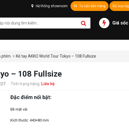
Hệ thống showroom
Tư vấn bán hàng
Bộ sưu tậ
Giá sốc
n phím
Kê tay AKKO World Tour Tokyo – 108 Fullsize
yo – 108 Fullsize
227
Tình trạng hàng:
Liên hệ
Đặc điểm nổi bật:
Bề mặt vải