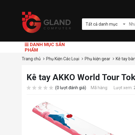
Tất cả danh mục
DANH MỤC SẢN
PHẨM
Trang chủ
Phụ Kiện Các Loại
Phụ kiện gear
Kê tay bà
Kê tay AKKO World Tour Tok
(0 lượt đánh giá)
Mã hàng:
Lượt xem: