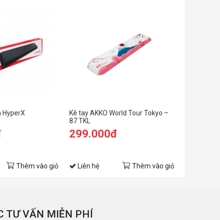
n HyperX
Kê tay AKKO World Tour Tokyo –
87 TKL
đ
299.000đ
Thêm vào giỏ
Liên hệ
Thêm vào giỏ
 TƯ VẤN MIỄN PHÍ