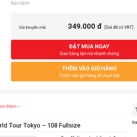
Bảo hành:
349.000 đ
[Giá đã có VAT]
Giá khuyến mãi:
ĐẶT MUA NGAY
Giao hàng tận nơi nhanh chóng
THÊM VÀO GIỎ HÀNG
Thêm vào giỏ hàng để chọn tiếp
em thêm
Đa
ld Tour Tokyo – 108 Fullsize