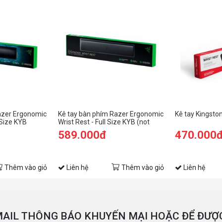
azer Ergonomic
Kê tay bàn phím Razer Ergonomic
Kê tay Kingsto
 Size KYB
Wrist Rest - Full Size KYB (not
Pro)
589.000đ
470.000
Thêm vào giỏ
Liên hệ
Thêm vào giỏ
Liên hệ
AIL THÔNG BÁO KHUYẾN MẠI HOẶC ĐỂ ĐƯỢC