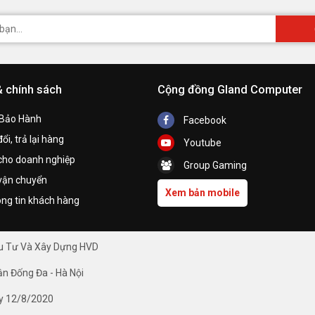
& chính sách
Cộng đồng Gland Computer
 Bảo Hành
Facebook
ổi, trả lại hàng
Youtube
cho doanh nghiệp
Group Gaming
vận chuyển
Xem bản mobile
ng tin khách hàng
ầu Tư Và Xây Dựng HVD
ận Đống Đa - Hà Nội
y 12/8/2020