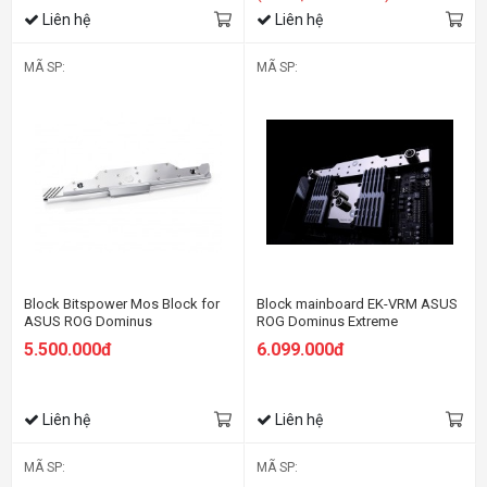
Liên hệ
Liên hệ
MÃ SP:
MÃ SP:
Block Bitspower Mos Block for
Block mainboard EK-VRM ASUS
ASUS ROG Dominus
ROG Dominus Extreme
Extreme（Copper Limited
5.500.000đ
6.099.000đ
Edition）
Liên hệ
Liên hệ
MÃ SP:
MÃ SP: