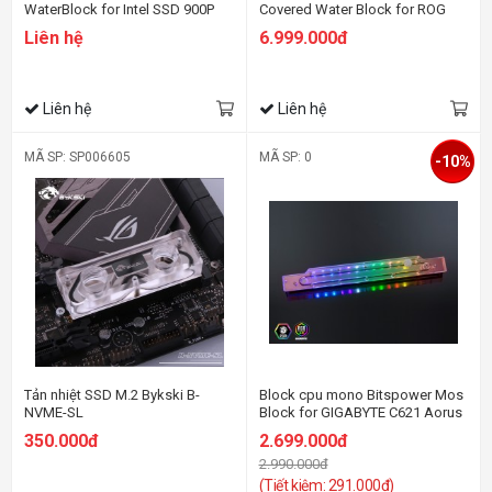
WaterBlock for Intel SSD 900P
Covered Water Block for ROG
Rampage VI Extreme Encore &
Liên hệ
6.999.000đ
Omega
Liên hệ
Liên hệ
MÃ SP: SP006605
MÃ SP: 0
-10%
Tản nhiệt SSD M.2 Bykski B-
Block cpu mono Bitspower Mos
NVME-SL
Block for GIGABYTE C621 Aorus
Xtreme
350.000đ
2.699.000đ
2.990.000đ
(Tiết kiệm: 291.000đ)