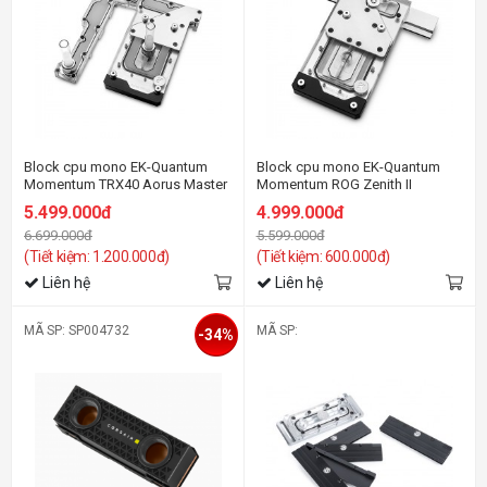
Block cpu mono EK-Quantum
Block cpu mono EK-Quantum
Momentum TRX40 Aorus Master
Momentum ROG Zenith II
D-RGB - Plexi
Extreme D-RGB - Plexi
5.499.000đ
4.999.000đ
6.699.000đ
5.599.000đ
(Tiết kiệm: 1.200.000đ)
(Tiết kiệm: 600.000đ)
Liên hệ
Liên hệ
MÃ SP: SP004732
MÃ SP:
-34%