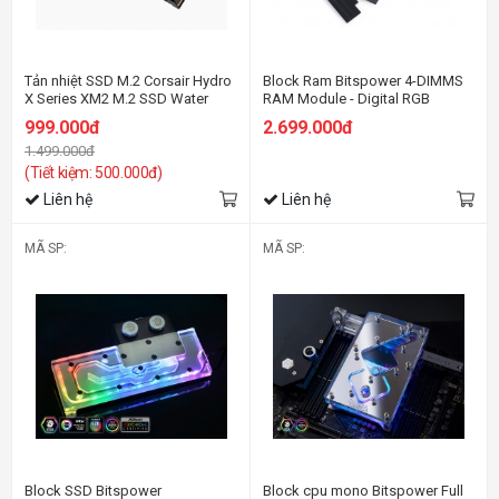
Tản nhiệt SSD M.2 Corsair Hydro
Block Ram Bitspower 4-DIMMS
X Series XM2 M.2 SSD Water
RAM Module - Digital RGB
Block (2280)
999.000đ
2.699.000đ
1.499.000đ
(Tiết kiệm: 500.000đ)
Liên hệ
Liên hệ
MÃ SP:
MÃ SP:
Block SSD Bitspower
Block cpu mono Bitspower Full