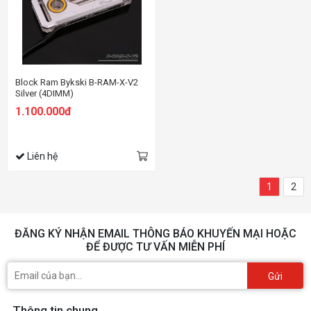
Block Ram Bykski B-RAM-X-V2
Silver (4DIMM)
1.100.000đ
Liên hệ
1
2
ĐĂNG KÝ NHẬN EMAIL THÔNG BÁO KHUYẾN MẠI HOẶC
ĐỂ ĐƯỢC TƯ VẤN MIỄN PHÍ
Gửi
Thông tin chung