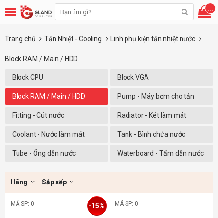
...
Trang chủ
Tản Nhiệt - Cooling
Linh phụ kiện tản nhiệt nước
Block RAM / Main / HDD
Block CPU
Block VGA
Block RAM / Main / HDD
Pump - Máy bơm cho tản
nhiệt nước
Fitting - Cút nước
Radiator - Két làm mát
Coolant - Nước làm mát
Tank - Bình chứa nước
Tube - Ống dẫn nước
Waterboard - Tấm dẫn nước
Hãng
Sắp xếp
MÃ SP: 0
MÃ SP: 0
-15%