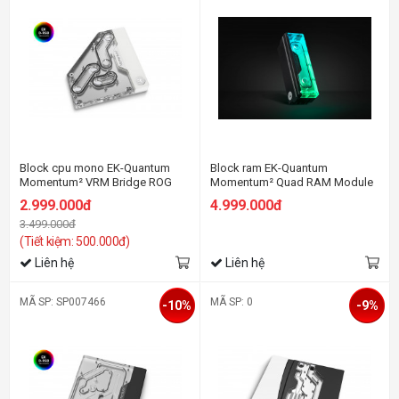
Block cpu mono EK-Quantum
Block ram EK-Quantum
Momentum² VRM Bridge ROG
Momentum² Quad RAM Module
Maximus Z790 Formula D-RGB -
Set D-RGB
2.999.000đ
4.999.000đ
White
3.499.000đ
(Tiết kiệm: 500.000đ)
Liên hệ
Liên hệ
MÃ SP: SP007466
MÃ SP: 0
-10%
-9%