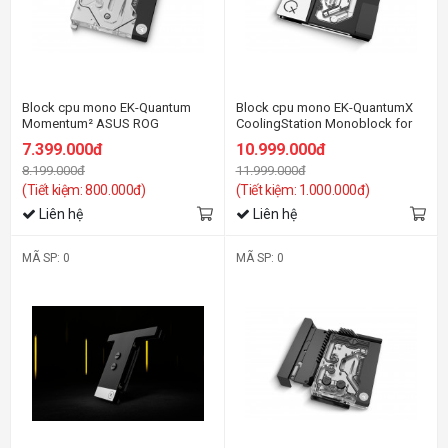
Block cpu mono EK-Quantum
Block cpu mono EK-QuantumX
Momentum² ASUS ROG
CoolingStation Monoblock for
Maximus Z790 Dark Hero D-RGB
PS5
7.399.000đ
10.999.000đ
- Plexi
8.199.000đ
11.999.000đ
(Tiết kiệm: 800.000đ)
(Tiết kiệm: 1.000.000đ)
Liên hệ
Liên hệ
MÃ SP: 0
MÃ SP: 0