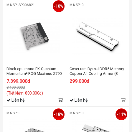
MÃ SP: SP006821
MÃ SP: 0
-10%
Block cpu mono EK-Quantum
Cover ram Bykski DDR5 Memory
Momentum² ROG Maximus Z790
Copper Air Cooling Armor (B-
Hero D-RGB - Plexi
MRC-X )
7.399.000đ
299.000đ
8.199.000đ
(Tiết kiệm: 800.000đ)
Liên hệ
Liên hệ
MÃ SP: 0
MÃ SP: 0
-18%
-11%