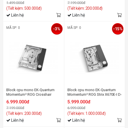
1.499.000đ
7.199.000đ
(Tiết kiệm: 500.000đ)
(Tiết kiệm: 200.000đ)
Liên hệ
Liên hệ
MÃ SP: 0
MÃ SP: 0
-3%
-15%
Block cpu mono EK-Quantum
Block cpu mono EK-Quantum
Momentum² ROG Crosshair
Momentum² ROG Strix X670E-I D-
X670E Hero D-RGB - Plexi
RGB - Plexi
6.999.000đ
5.999.000đ
7.199.000đ
6.999.000đ
(Tiết kiệm: 200.000đ)
(Tiết kiệm: 1.000.000đ)
Liên hệ
Liên hệ