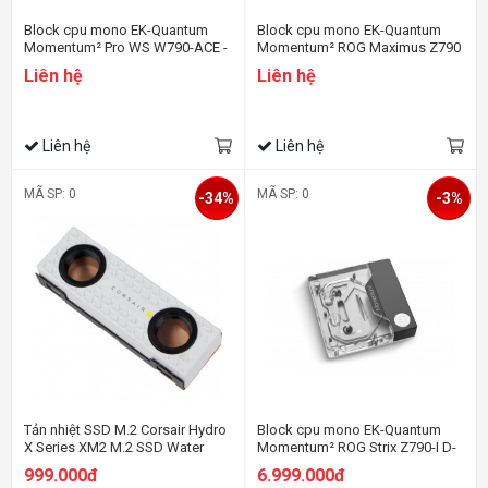
Block cpu mono EK-Quantum
Block cpu mono EK-Quantum
Momentum² Pro WS W790-ACE -
Momentum² ROG Maximus Z790
Full Metal
Extreme D-RGB - Special Edition
Liên hệ
Liên hệ
Liên hệ
Liên hệ
MÃ SP: 0
MÃ SP: 0
-34%
-3%
Tản nhiệt SSD M.2 Corsair Hydro
Block cpu mono EK-Quantum
X Series XM2 M.2 SSD Water
Momentum² ROG Strix Z790-I D-
Block (2280) WHITE
RGB - Plexi
999.000đ
6.999.000đ