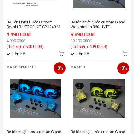
Bộ Tản Nhiệt Nước Custom
Bộ tản nhiệt nước custom Gland
Bykski B-HTRGB-KIT CPU240-M
Workstation 360 - INTEL
Kit
4.490.000đ
9.890.000đ
4.990.000đ
10.299.000đ
(Tiết kiệm: 500.000đ)
(Tiết kiệm: 409.000đ)
Liên hệ
Liên hệ
MÃ SP: SP003513
MÃ SP: 0
-8%
-8%
Bộ tản nhiệt nước custom Gland
Bộ tản nhiệt nước custom Gland