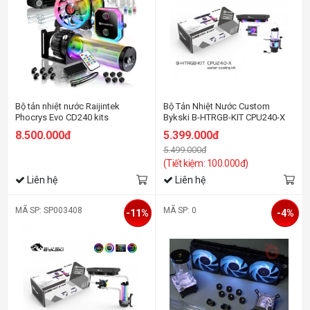
Bộ tản nhiệt nước Raijintek
Bộ Tản Nhiệt Nước Custom
Phocrys Evo CD240 kits
Bykski B-HTRGB-KIT CPU240-X
Kit
8.500.000đ
5.399.000đ
5.499.000đ
(Tiết kiệm: 100.000đ)
Liên hệ
Liên hệ
MÃ SP: SP003408
MÃ SP: 0
-11%
-4%