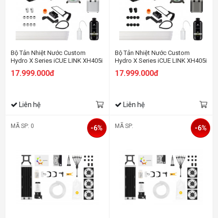
Bộ Tản Nhiệt Nước Custom
Bộ Tản Nhiệt Nước Custom
Hydro X Series iCUE LINK XH405i
Hydro X Series iCUE LINK XH405i
RGB Custom Cooling Kit - White
RGB Custom Cooling Kit - Stealth
17.999.000đ
17.999.000đ
Gray
Liên hệ
Liên hệ
MÃ SP: 0
MÃ SP:
-6%
-6%