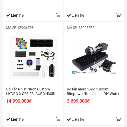
Liên hệ
Liên hệ
MÃ SP: SP006558
MÃ SP: SP003572
Bộ Tản Nhiệt Nước Custom
Bộ tản nhiệt nước custom
HYDRO X SERIES iCUE XH305i
Bitspower Touchaqua DIY Water
RGB PRO Custom Cooling Kit —
Cooling Set Hard Tube 14 RGB
14.990.000đ
3.699.000đ
Black
Liên hệ
Liên hệ