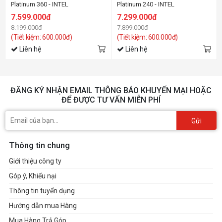
Platinum 360 - INTEL
Platinum 240 - INTEL
7.599.000đ
7.299.000đ
8.199.000đ
7.899.000đ
(Tiết kiệm: 600.000đ)
(Tiết kiệm: 600.000đ)
Liên hệ
Liên hệ
ĐĂNG KÝ NHẬN EMAIL THÔNG BÁO KHUYẾN MẠI HOẶC
ĐỂ ĐƯỢC TƯ VẤN MIỄN PHÍ
Gửi
Thông tin chung
Giới thiệu công ty
Góp ý, Khiếu nại
Thông tin tuyển dụng
Hướng dẫn mua Hàng
Mua Hàng Trả Góp