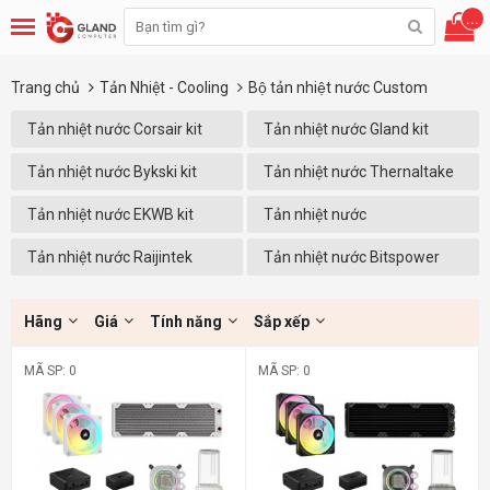
...
Trang chủ
Tản Nhiệt - Cooling
Bộ tản nhiệt nước Custom
Tản nhiệt nước Corsair kit
Tản nhiệt nước Gland kit
Tản nhiệt nước Bykski kit
Tản nhiệt nước Thernaltake
kit
Tản nhiệt nước EKWB kit
Tản nhiệt nước
Coolermaster
Tản nhiệt nước Raijintek
Tản nhiệt nước Bitspower
Hãng
Giá
Tính năng
Sắp xếp
MÃ SP: 0
MÃ SP: 0