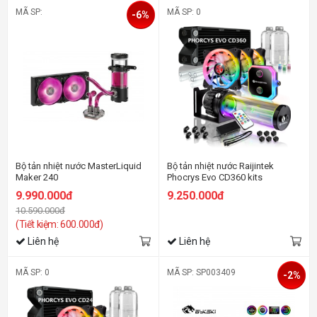
MÃ SP:
MÃ SP: 0
-6%
Bộ tản nhiệt nước MasterLiquid
Bộ tản nhiệt nước Raijintek
Maker 240
Phocrys Evo CD360 kits
9.990.000đ
9.250.000đ
10.590.000đ
(Tiết kiệm: 600.000đ)
Liên hệ
Liên hệ
MÃ SP: 0
MÃ SP: SP003409
-2%