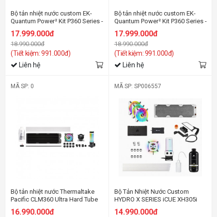
Bộ tản nhiệt nước custom EK-
Bộ tản nhiệt nước custom EK-
Quantum Power² Kit P360 Series -
Quantum Power² Kit P360 Series -
AMD AM5
Intel 1700
17.999.000đ
17.999.000đ
18.990.000đ
18.990.000đ
(Tiết kiệm: 991.000đ)
(Tiết kiệm: 991.000đ)
Liên hệ
Liên hệ
MÃ SP: 0
MÃ SP: SP006557
Bộ tản nhiệt nước Thermaltake
Bộ Tản Nhiệt Nước Custom
Pacific CLM360 Ultra Hard Tube
HYDRO X SERIES iCUE XH305i
Liquid Cooling Kit
RGB PRO Custom Cooling Kit —
16.990.000đ
14.990.000đ
White