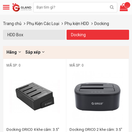
...
Trang chủ
Phụ Kiện Các Loại
Phụ kiện HDD
Docking
HDD Box
Docking
Hãng
Sắp xếp
MÃ SP: 0
MÃ SP: 0
Docking ORICO 4 khe cắm: 3.5"
Docking ORICO 2 khe cắm: 3.5"