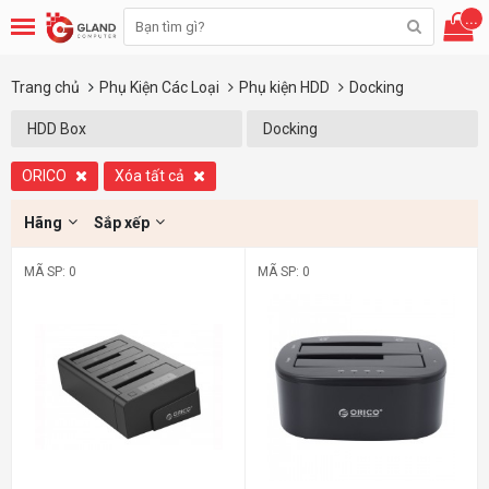
...
Trang chủ
Phụ Kiện Các Loại
Phụ kiện HDD
Docking
HDD Box
Docking
ORICO
Xóa tất cả
Hãng
Sắp xếp
MÃ SP: 0
MÃ SP: 0