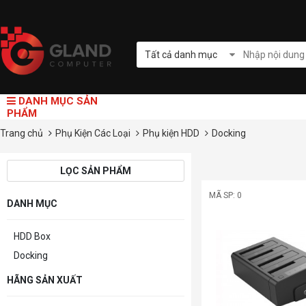
Tất cả danh mục
DANH MỤC SẢN
PHẨM
Trang chủ
Phụ Kiện Các Loại
Phụ kiện HDD
Docking
LỌC SẢN PHẨM
MÃ SP: 0
DANH MỤC
HDD Box
Docking
HÃNG SẢN XUẤT