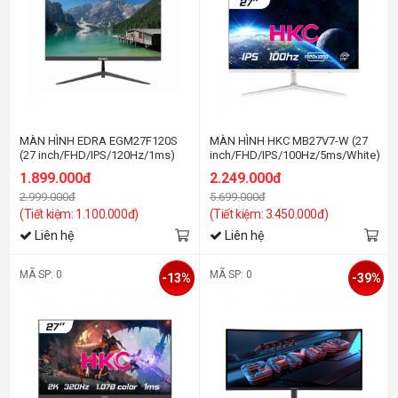
MÀN HÌNH EDRA EGM27F120S
MÀN HÌNH HKC MB27V7-W (27
(27 inch/FHD/IPS/120Hz/1ms)
inch/FHD/IPS/100Hz/5ms/White)
1.899.000đ
2.249.000đ
2.999.000đ
5.699.000đ
(Tiết kiệm: 1.100.000đ)
(Tiết kiệm: 3.450.000đ)
Liên hệ
Liên hệ
MÃ SP: 0
MÃ SP: 0
-13%
-39%