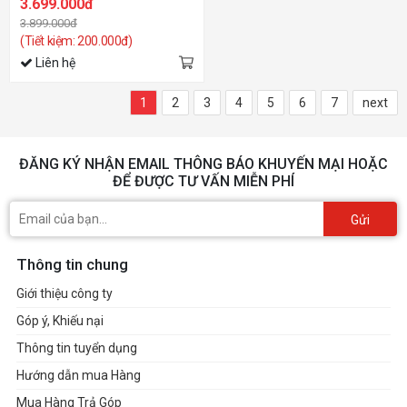
3.699.000đ
3.899.000đ
(Tiết kiệm: 200.000đ)
Liên hệ
1
2
3
4
5
6
7
next
ĐĂNG KÝ NHẬN EMAIL THÔNG BÁO KHUYẾN MẠI HOẶC
ĐỂ ĐƯỢC TƯ VẤN MIỄN PHÍ
Gửi
Thông tin chung
Giới thiệu công ty
Góp ý, Khiếu nại
Thông tin tuyển dụng
Hướng dẫn mua Hàng
Mua Hàng Trả Góp