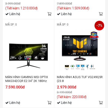
3.999.000đ
7.899.000đ
(Tiết kiệm: 1.210.000đ)
(Tiết kiệm: 1.509.000đ)
Liên hệ
Liên hệ
MÃ SP: 0
MÃ SP: 0
-7%
MÀN HÌNH GAMING MSI OPTIX
MÀN HÌNH ASUS TUF VG249Q5R
MAG342CQR E2 34" 2K 180Hz
(23.8
chuyên game
inch/FHD/IPS/200Hz/0.3ms/loa)
7.590.000đ
2.979.000đ
3.199.000đ
(Tiết kiệm: 220.000đ)
Liên hệ
Liên hệ