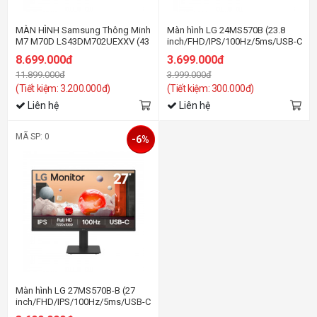
MÀN HÌNH Samsung Thông Minh
Màn hình LG 24MS570B (23.8
M7 M70D LS43DM702UEXXV (43
inch/FHD/IPS/100Hz/5ms/USB-C
inch/UHD/VA/60Hz/4ms/loa)
65W/loa)
8.699.000đ
3.699.000đ
11.899.000đ
3.999.000đ
(Tiết kiệm: 3.200.000đ)
(Tiết kiệm: 300.000đ)
Liên hệ
Liên hệ
MÃ SP: 0
-6%
Màn hình LG 27MS570B-B (27
inch/FHD/IPS/100Hz/5ms/USB-C
65W)