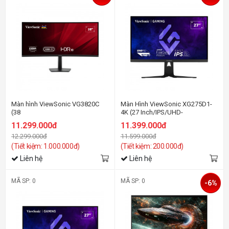
Màn hình ViewSonic VG3820C
Màn Hình ViewSonic XG275D1-
(38
4K (27 Inch/IPS/UHD-
inch/WQHD+/IPS/75Hz/5ms/loa/cong)
160Hz/FHD-320Hz/0.5ms)
11.299.000đ
11.399.000đ
12.299.000đ
11.599.000đ
(Tiết kiệm: 1.000.000đ)
(Tiết kiệm: 200.000đ)
Liên hệ
Liên hệ
MÃ SP: 0
MÃ SP: 0
-6%