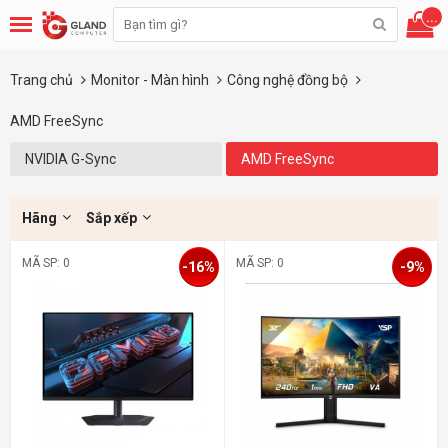
...
Trang chủ
Monitor - Màn hình
Công nghệ đồng bộ
AMD FreeSync
NVIDIA G-Sync
AMD FreeSync
Hãng
Sắp xếp
MÃ SP: 0
MÃ SP: 0
-16%
-9%