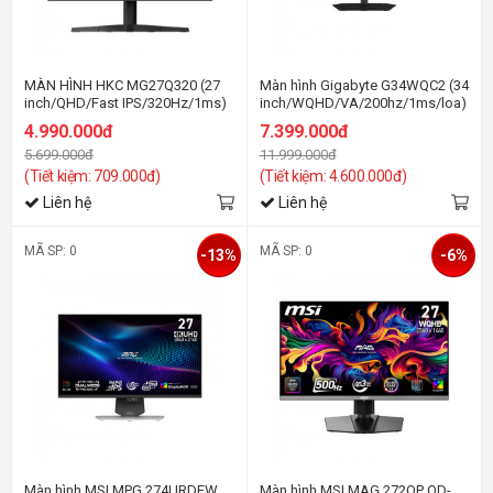
MÀN HÌNH HKC MG27Q320 (27
Màn hình Gigabyte G34WQC2 (34
inch/QHD/Fast IPS/320Hz/1ms)
inch/WQHD/VA/200hz/1ms/loa)
4.990.000đ
7.399.000đ
5.699.000đ
11.999.000đ
(Tiết kiệm: 709.000đ)
(Tiết kiệm: 4.600.000đ)
Liên hệ
Liên hệ
MÃ SP: 0
MÃ SP: 0
-13%
-6%
Màn hình MSI MPG 274URDFW
Màn hình MSI MAG 272QP QD-