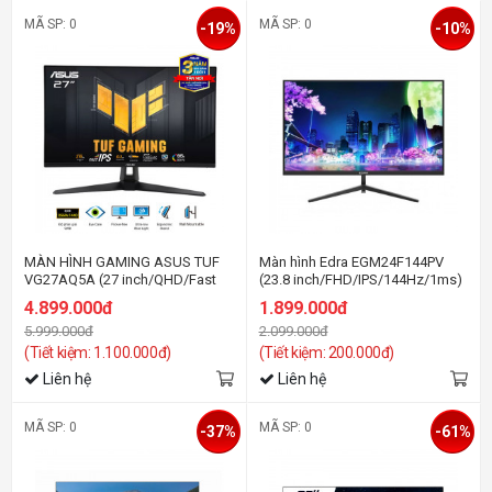
MÃ SP: 0
MÃ SP: 0
-19%
-10%
MÀN HÌNH GAMING ASUS TUF
Màn hình Edra EGM24F144PV
VG27AQ5A (27 inch/QHD/Fast
(23.8 inch/FHD/IPS/144Hz/1ms)
IPS/210Hz/1ms/loa)
4.899.000đ
1.899.000đ
5.999.000đ
2.099.000đ
(Tiết kiệm: 1.100.000đ)
(Tiết kiệm: 200.000đ)
Liên hệ
Liên hệ
MÃ SP: 0
MÃ SP: 0
-37%
-61%