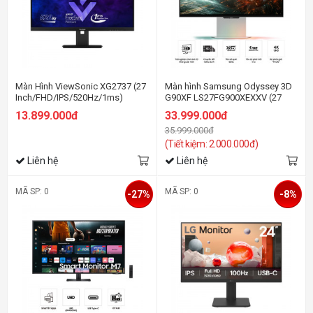
Màn Hình ViewSonic XG2737 (27
Màn hình Samsung Odyssey 3D
Inch/FHD/IPS/520Hz/1ms)
G90XF LS27FG900XEXXV (27
inch/UHD/IPS/165Hz/1ms/loa)
13.899.000đ
33.999.000đ
35.999.000đ
(Tiết kiệm: 2.000.000đ)
Liên hệ
Liên hệ
MÃ SP: 0
MÃ SP: 0
-27%
-8%