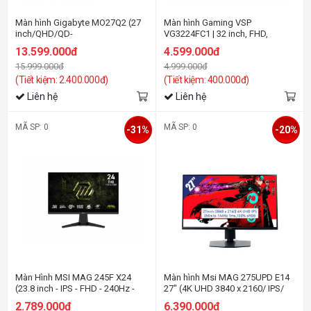
Màn hình Gigabyte MO27Q2 (27
Màn hình Gaming VSP
inch/QHD/QD-
VG3224FC1 | 32 inch, FHD,
OLED/240Hz/0.03ms/loa)
240Hz, VA
13.599.000đ
4.599.000đ
15.999.000đ
4.999.000đ
(Tiết kiệm: 2.400.000đ)
(Tiết kiệm: 400.000đ)
Liên hệ
Liên hệ
MÃ SP: 0
MÃ SP: 0
-31%
-20%
Màn Hình MSI MAG 245F X24
Màn hình Msi MAG 275UPD E14
(23.8 inch - IPS - FHD - 240Hz -
27" (4K UHD 3840 x 2160/ IPS/
0.5ms)
144Hz/ 1 ms)
2.789.000đ
6.390.000đ