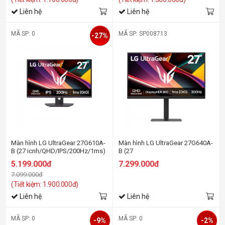
Liên hệ
Liên hệ
MÃ SP: 0
MÃ SP: SP008713
-27%
Màn hình LG UltraGear 27G610A-
Màn hình LG UltraGear 27G640A-
B (27 icnh/QHD/IPS/200Hz/1ms)
B (27
icnh/QHD/IPS/300Hz/1ms/loa/USB-
5.199.000đ
7.299.000đ
C 15W)
7.099.000đ
(Tiết kiệm: 1.900.000đ)
Liên hệ
Liên hệ
MÃ SP: 0
MÃ SP: 0
-9%
-2%