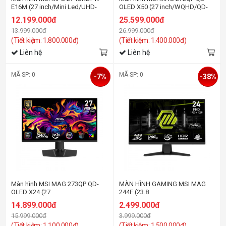
E16M (27 inch/Mini Led/UHD-
OLED X50 (27 inch/WQHD/QD-
160HZ/FHD-320Hz/Rapid
OLED/QD-OLED/500Hz/0.03ms)
12.199.000đ
25.599.000đ
IPS/0.5ms/USB-C 98W)
13.999.000đ
26.999.000đ
(Tiết kiệm: 1.800.000đ)
(Tiết kiệm: 1.400.000đ)
Liên hệ
Liên hệ
MÃ SP: 0
MÃ SP: 0
-7%
-38%
Màn hình MSI MAG 273QP QD-
MÀN HÌNH GAMING MSI MAG
OLED X24 (27
244F (23.8
inch/WQHD/OLED/240Hz/0.03ms)
inch/FHD/IPS/200Hz/0.5ms)
14.899.000đ
2.499.000đ
15.999.000đ
3.999.000đ
(Tiết kiệm: 1.100.000đ)
(Tiết kiệm: 1.500.000đ)