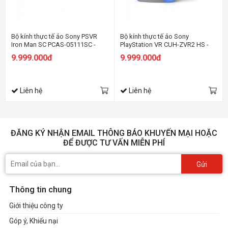
Bộ kính thực tế ảo Sony PSVR
Bộ kính thực tế ảo Sony
Iron Man SC PCAS-05111SC -
PlayStation VR CUH-ZVR2 HS -
Hàng chính hãng
Hàng chính hãng
9.999.000đ
9.999.000đ
Liên hệ
Liên hệ
ĐĂNG KÝ NHẬN EMAIL THÔNG BÁO KHUYẾN MẠI HOẶC
ĐỂ ĐƯỢC TƯ VẤN MIỄN PHÍ
Gửi
Thông tin chung
Giới thiệu công ty
Góp ý, Khiếu nại